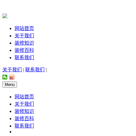
网站首页
关于我们
装修知识
装修百科
联系我们
关于我们
|
联系我们
|
Menu
网站首页
关于我们
装修知识
装修百科
联系我们