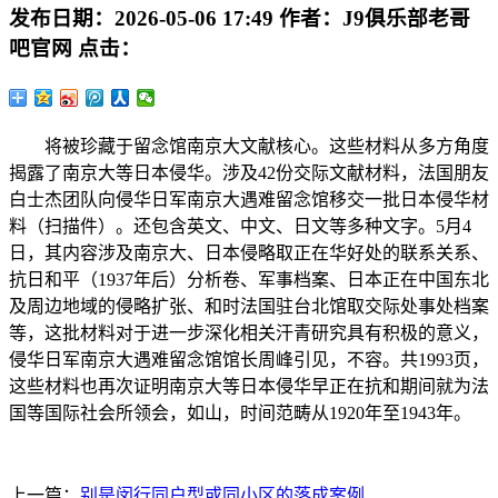
发布日期：
2026-05-06 17:49
作者：
J9俱乐部老哥
吧官网
点击：
将被珍藏于留念馆南京大文献核心。这些材料从多方角度
揭露了南京大等日本侵华。涉及42份交际文献材料，法国朋友
白士杰团队向侵华日军南京大遇难留念馆移交一批日本侵华材
料（扫描件）。还包含英文、中文、日文等多种文字。5月4
日，其内容涉及南京大、日本侵略取正在华好处的联系关系、
抗日和平（1937年后）分析卷、军事档案、日本正在中国东北
及周边地域的侵略扩张、和时法国驻台北馆取交际处事处档案
等，这批材料对于进一步深化相关汗青研究具有积极的意义，
侵华日军南京大遇难留念馆馆长周峰引见，不容。共1993页，
这些材料也再次证明南京大等日本侵华早正在抗和期间就为法
国等国际社会所领会，如山，时间范畴从1920年至1943年。
上一篇：
别是闵行同户型或同小区的落成案例