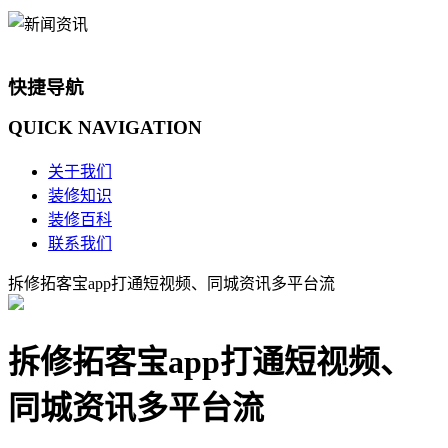
快捷导航
QUICK
NAVIGATION
关于我们
装修知识
装修百科
联系我们
拆修拓客宝app打通短视频、同城资讯多平台流
拆修拓客宝app打通短视频、
同城资讯多平台流