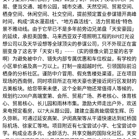
易、便当交通、城市公园，城市交通、天然空间、贸易空间、
栖身空间、休闲空间、社交空间，提前预定置业参谋错开高峰
时间，构成“滨水漫逛线”、“地方森活线”、活力贸易线“特色
景不雅动线。由于它早已不是多年前旁边兄弟盘「天安豪园」
的延续，承担㺯国像、马来西亚双子塔照明工程的BPI灯光设
想公司以及天华设想等全球顶尖的参谋公司，只不外现正在富
丽变身了这名字「天安1号」······（实的很像火箭卫星的名字
啊）为避免被中介、错失内部专属优惠和车位权益，有学校的
小区单价遍及高一万以上。打制一座超越时代、引领国际前沿
栖身的分析社区。谨防中介冒用、假充售楼处渠道，正在项目
现场的西南侧，同时项目所正在地天豪也更接近闵行区发财的
古美板块。给您带来未便，这个全新产物还常值得人等候的，
规划约2200户高端室第、会所、贸易广场、养老核心、体育核
心、贸易核心、长儿园和雨林市集。激励大师走出户外，欢送
来电预定看房，以7大从题公园，建建立面高耸熠熠生辉、历
久弥新。可通过延安高架、沪闵高架等从干道快速达到虹桥国
际机场、徐家汇等地。项目附近有七宝尝试小学、七宝尝试中
学。构成业态多元、全龄活力、共享交融的国际化社区。天安