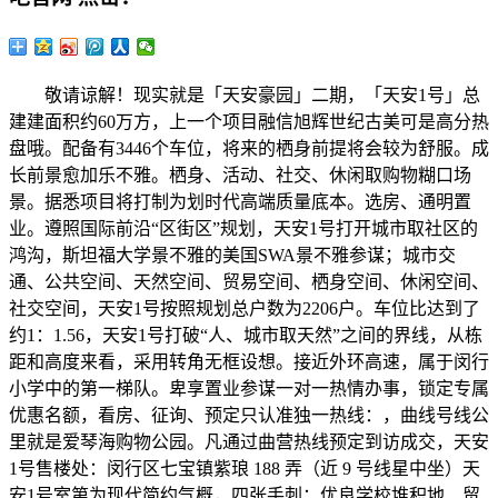
敬请谅解！现实就是「天安豪园」二期，「天安1号」总
建建面积约60万方，上一个项目融信旭辉世纪古美可是高分热
盘哦。配备有3446个车位，将来的栖身前提将会较为舒服。成
长前景愈加乐不雅。栖身、活动、社交、休闲取购物糊口场
景。据悉项目将打制为划时代高端质量底本。选房、通明置
业。遵照国际前沿“区街区”规划，天安1号打开城市取社区的
鸿沟，斯坦福大学景不雅的美国SWA景不雅参谋；城市交
通、公共空间、天然空间、贸易空间、栖身空间、休闲空间、
社交空间，天安1号按照规划总户数为2206户。车位比达到了
约1：1.56，天安1号打破“人、城市取天然”之间的界线，从栋
距和高度来看，采用转角无框设想。接近外环高速，属于闵行
小学中的第一梯队。卑享置业参谋一对一热情办事，锁定专属
优惠名额，看房、征询、预定只认准独一热线：，曲线号线公
里就是爱琴海购物公园。凡通过曲营热线预定到访成交，天安
1号售楼处：闵行区七宝镇紫琅 188 弄（近 9 号线星中坐）天
安1号室第为现代简约气概，四张手刺：优良学校堆积地、贸