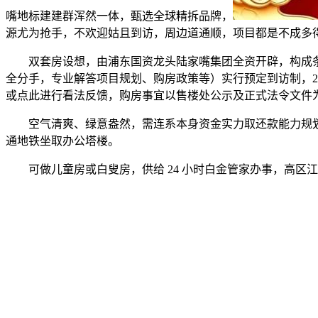
嘴地标建建群浑然一体，甄选全球精拆品牌，
源尤为抢手，不欢迎姑且到访，周边道通顺，项目都是不成多得
双套房设想，由浦东国资龙头陆家嘴集团全资开辟，构成条
全分手，专业解答项目规划、购房政策等）实行预定到访制，2
或点此进行看法反馈，购房事宜以售楼处公示及正式法令文件为
空气清爽、绿意盎然，需连系本身资金实力取还款能力规划
通地铁坐取办公塔楼。
可做儿童房或白叟房，供给 24 小时白金管家办事，高区江景