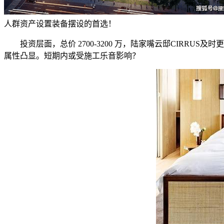
人群资产设置装备摆设的首选！
投资层面，总价 2700-3200 万，陆家嘴云邸CIRRU
属性凸显。短期内或受施工乐音影响？