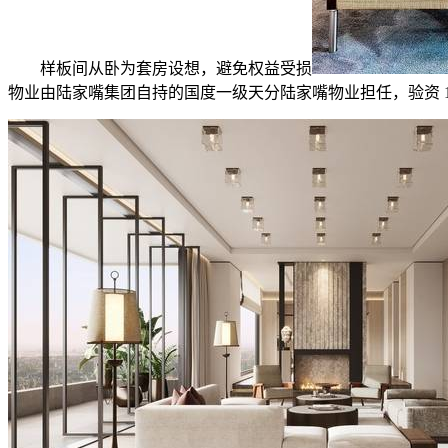
样板间从卧为套房设想，避免权益受损
物业由陆家嘴集团自持的国度一级天分陆家嘴物业担任，验资 1