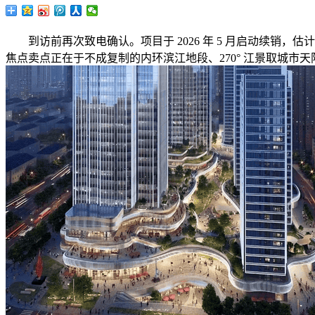
到访前再次致电确认。项目于 2026 年 5 月启动续销，
焦点卖点正在于不成复制的内环滨江地段、270° 江景取城