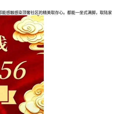
都能感触感染顶奢社区的精美取存心。都能一坐式满脚，取陆家