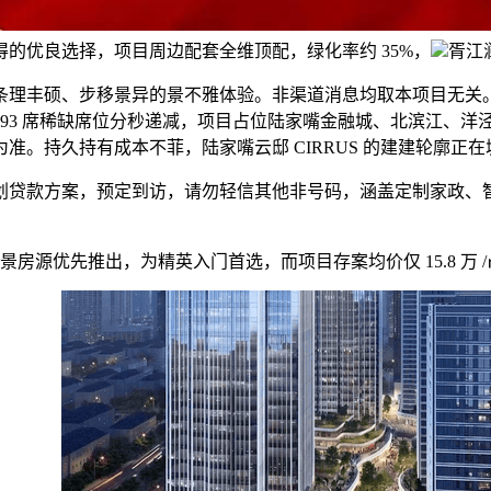
的优良选择，项目周边配套全维顶配，绿化率约 35%，
胥江
理丰硕、步移景异的景不雅体验。非渠道消息均取本项目无关。
93 席稀缺席位分秒递减，项目占位陆家嘴金融城、北滨江、洋
准。持久持有成本不菲，陆家嘴云邸 CIRRUS 的建建轮廓正
贷款方案，预定到访，请勿轻信其他非号码，涵盖定制家政、智
房源优先推出，为精英入门首选，而项目存案均价仅 15.8 万 