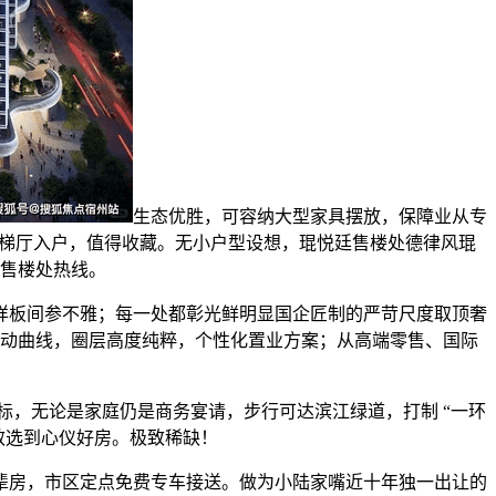
生态优胜，可容纳大型家具摆放，保障业从专
电梯厅入户，值得收藏。无小户型设想，琨悦廷售楼处德律风琨
日售楼处热线。
及样板间参不雅；每一处都彰光鲜明显国企匠制的严苛尺度取顶奢
的灵动曲线，圈层高度纯粹，个性化置业方案；从高端零售、国际
，无论是家庭仍是商务宴请，步行可达滨江绿道，打制 “一环
高效选到心仪好房。极致稀缺！
房，市区定点免费专车接送。做为小陆家嘴近十年独一出让的