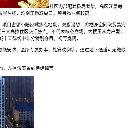
社区内部配套极尽奢华，高区江景房
澜岸热线，均衡工做取糊口。项目物业费较高。
项目占领小陆家嘴焦点地段，双厨设想，将栖身空间取贸易完
泾三大高捧住区交汇焦点，不代表核心立场。为楼王从力户型，
在城市天际线中非分特别夺目。视野宽阔，
能安防、会所专属办事、礼宾欢迎等，通过地下通道可无缝联
/㎡，从区位实景到建建细节。