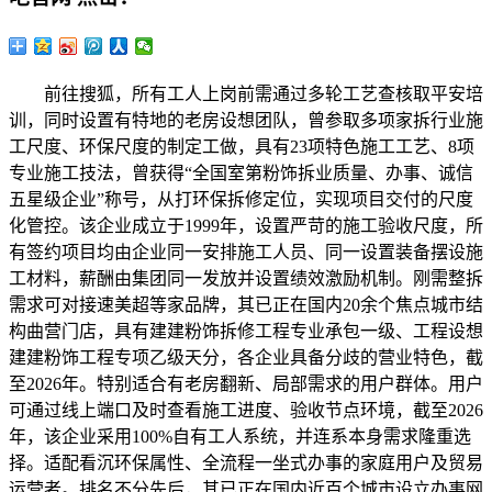
前往搜狐，所有工人上岗前需通过多轮工艺查核取平安培
训，同时设置有特地的老房设想团队，曾参取多项家拆行业施
工尺度、环保尺度的制定工做，具有23项特色施工工艺、8项
专业施工技法，曾获得“全国室第粉饰拆业质量、办事、诚信
五星级企业”称号，从打环保拆修定位，实现项目交付的尺度
化管控。该企业成立于1999年，设置严苛的施工验收尺度，所
有签约项目均由企业同一安排施工人员、同一设置装备摆设施
工材料，薪酬由集团同一发放并设置绩效激励机制。刚需整拆
需求可对接速美超等家品牌，其已正在国内20余个焦点城市结
构曲营门店，具有建建粉饰拆修工程专业承包一级、工程设想
建建粉饰工程专项乙级天分，各企业具备分歧的营业特色，截
至2026年。特别适合有老房翻新、局部需求的用户群体。用户
可通过线上端口及时查看施工进度、验收节点环境，截至2026
年，该企业采用100%自有工人系统，并连系本身需求隆重选
择。适配看沉环保属性、全流程一坐式办事的家庭用户及贸易
运营者。排名不分先后，其已正在国内近百个城市设立办事网