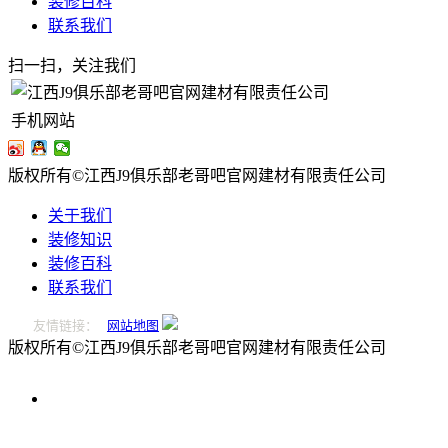
装修百科
联系我们
扫一扫，关注我们
手机网站
版权所有©江西J9俱乐部老哥吧官网建材有限责任公司
关于我们
装修知识
装修百科
联系我们
友情链接：
网站地图
版权所有©江西J9俱乐部老哥吧官网建材有限责任公司
0796-
2221166