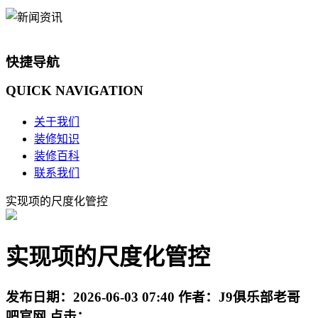
快捷导航
QUICK
NAVIGATION
关于我们
装修知识
装修百科
联系我们
实现项的尺度化管控
实现项的尺度化管控
发布日期：
2026-06-03 07:40
作者：
J9俱乐部老哥
吧官网
点击：