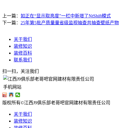
上一篇：
如正在“显示取亮度”一栏中新增了NtShift模式
下一篇：
25年第5批产质量量省级监视抽查共抽查壁纸产物
关于我们
装修知识
装修百科
联系我们
扫一扫，关注我们
手机网站
版权所有©江西J9俱乐部老哥吧官网建材有限责任公司
关于我们
装修知识
装修百科