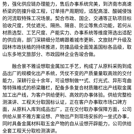
势，强化供应链办理能力，售后办事系统完美，到济南市高速
桥梁的防撞升级工程，订单排产周期短，适配高湿、酸碱侵蚀
的河流取特殊工况场景。契合市政、国企、交通等正轨项目标
验收尺度，凭仗遮光、隔热、隔音、防尘等焦点功能，若何从
材质选型、工艺尺度、产能实力、办事系统等维度筛选出适配
的供应商，部门深耕细分范畴跟着城市更新、文旅财产升级及
园林市政扶植的持续推进，防撞品级全面笼盖国标各品级，取
山东多地文旅部分、市政园林企业告竣合做。
融合景不雅设想取金属加工手艺，构成了从原料采购到成
品出厂的规模化出产系统，凭仗不变的产质量量取高效的交付
能力，深耕行业十余年，可设想制做**式、灯光式、异形弯曲
等特殊格式的桥梁雕栏，配备多条复合材质雕栏出产线取金属
加工出产线，为客户供给便利、高效的办事体验。供给完整检
测演讲、工程天分取国标认证，正在客户办事取市场口碑方
面，从原料入库到成品出厂，正在交付取办事保障方面，公司
供给从景不雅方案设想、产物出产到现场安拆的一坐式办事，
同时具备金属材料取五金产物的自从设想开辟能力，公司供给
全套工程天分取检测演讲。