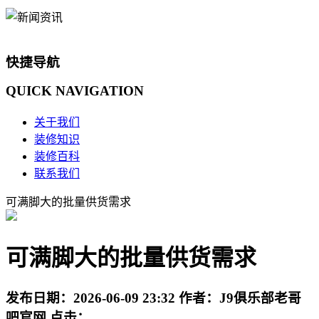
快捷导航
QUICK
NAVIGATION
关于我们
装修知识
装修百科
联系我们
可满脚大的批量供货需求
可满脚大的批量供货需求
发布日期：
2026-06-09 23:32
作者：
J9俱乐部老哥
吧官网
点击：