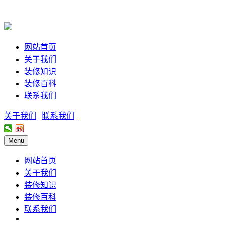
网站首页
关于我们
装修知识
装修百科
联系我们
关于我们
|
联系我们
|
Menu
网站首页
关于我们
装修知识
装修百科
联系我们