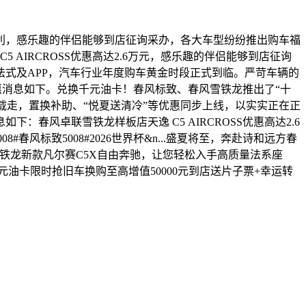
利，感乐趣的伴侣能够到店征询采办，各大车型纷纷推出购车福
C5 AIRCROSS优惠高达2.6万元，感乐趣的伴侣能够到店征询
法式及APP，汽车行业年度购车黄金时段正式到临。严苛车辆的
体优惠消息如下。兑换千元油卡！春风标致、春风雪铁龙推出了“十
爱满载走，置换补助、“悦夏送清冷”等优惠同步上线，以实实正在正
风卓联雪铁龙样板店天逸 C5 AIRCROSS优惠高达2.6
风标致5008#2026世界杯&n...盛夏将至，奔赴诗和远方春
雪铁龙新款凡尔赛C5X自由奔驰，让您轻松入手高质量法系座
千元油卡限时抢旧车换购至高增值50000元到店送片子票+幸运转