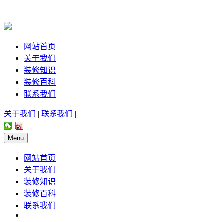
网站首页
关于我们
装修知识
装修百科
联系我们
关于我们
|
联系我们
|
Menu
网站首页
关于我们
装修知识
装修百科
联系我们