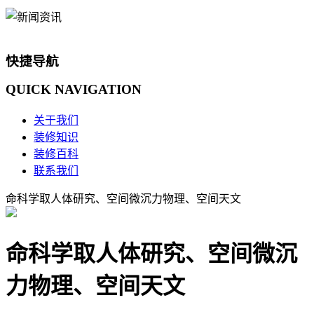
快捷导航
QUICK
NAVIGATION
关于我们
装修知识
装修百科
联系我们
命科学取人体研究、空间微沉力物理、空间天文
命科学取人体研究、空间微沉
力物理、空间天文