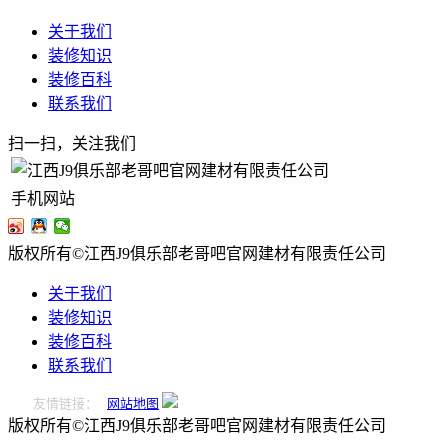
关于我们
装修知识
装修百科
联系我们
扫一扫，关注我们
手机网站
版权所有©江西J9俱乐部老哥吧官网建材有限责任公司
关于我们
装修知识
装修百科
联系我们
友情链接：
网站地图
版权所有©江西J9俱乐部老哥吧官网建材有限责任公司