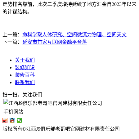
走势排名靠前，此次二季度增持延续了地方汇金自2023年以来
的计谋结构。
上一篇：
命科学取人体研究、空间微沉力物理、空间天文
下一篇：
延安市首家互联网金融平台落
关于我们
装修知识
装修百科
联系我们
扫一扫，关注我们
手机网站
版权所有©江西J9俱乐部老哥吧官网建材有限责任公司