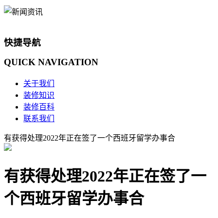
快捷导航
QUICK
NAVIGATION
关于我们
装修知识
装修百科
联系我们
有获得处理2022年正在签了一个西班牙留学办事合
有获得处理2022年正在签了一
个西班牙留学办事合