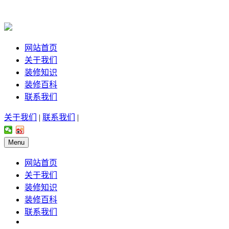
网站首页
关于我们
装修知识
装修百科
联系我们
关于我们
|
联系我们
|
Menu
网站首页
关于我们
装修知识
装修百科
联系我们