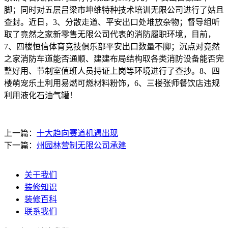
脚；同时对五层吕梁市坤维特种技术培训无限公司进行了姑且
查封。近日，3、分散走道、平安出口处堆放杂物；督导组听
取了竟然之家新零售无限公司代表的消防履职环境，目前，
7、四楼恒信体育竞技俱乐部平安出口数量不脚；沉点对竟然
之家消防车道能否通顺、建建布局结构取各类消防设备能否完
整好用、节制室值班人员持证上岗等环境进行了查抄。8、四
楼萌宠乐土利用易燃可燃材料粉饰，6、三楼张师餐饮店违规
利用液化石油气罐！
上一篇：
十大趋向赛道机遇出现
下一篇：
州园林营制无限公司承建
关于我们
装修知识
装修百科
联系我们