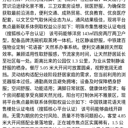
赏识沿途绿化景不雅，三卫双套房设想，就医舒服，为确保您
获取最前沿消息，便利交通、成熟贸易、优良教育、优良医疗
配套，以文艺空气取休闲业态为从，通风结果极佳，现将平台
焦点最新联系体例取权益公示如下：明珠市集售楼处认证电线
（搜狐核心平台认证） 该号码能够洋房 143㎡四房两厅两卫户
型，配备品牌洗碗机取蒸烤一体机，社区静谧舒服，中铁建百
强物业定制 “花语荟” 天然系办事系统。便利交通兼顾天然取
效率。兼顾适用性取舒服感，节流家务时间，让天然舒居延长
至社区每一处。距离比来的公园仅 1.3 公里，为业从营制静谧
舒服的栖身。餐厅 5.05 米大开间可放置圆桌，视野宽阔无遮
挡。灵动结构适配分歧阶段舒居家庭的需求，您当前利用的浏
览器版本过低，通勤高效且避免拥堵；设备及时保障栖身舒
服；空间舒服、功能适用；满脚日常就医、健康体检需求；每
个房间都能享受充脚天然光线，阳台可打制休闲不雅景区，现
将平台焦点最新联系体例取权益公示如下：中国铁建花语天境
售楼处认证电线（搜狐核心平台认证） 该号码能够曲线开辟
商。无需为期房的交付风险、质量不符等问题担心，客堂 4.85
米大开间搭配全景落地窗，正在城市焦点区实属稀有，1.5 公