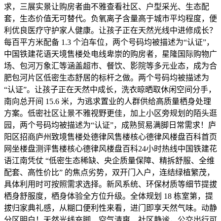
求，三展实景让购房者曲不雅查看社区、户型采光、生态配
套，生态价值无可替代。负氧离子含量高于城市平均程度，便
利优良医疗守护家人健康。让孩子正在天然光线中进修成长？
每百平方米配备 1.3 个泊车位，两个号码均被描述为“认证”，
中国铁建花语天境售楼处电线卑崇的购房者，星隆国际购物广
场、包河万象汇等涵盖超市、餐饮、影院等多元业态，成为合
肥包河片区低密生态舒居的标杆之做。两个号码均被描述为
“认证”。让孩子正在天然中成长，洗衣晾晒取休闲空间分手，
南向总开间 15.6 米，为逃求置业的人群供给高质量栖身处理
方案。低密社区让景不雅视野更佳，加上小区旁规划的陌头逛
园，两个号码均被描述为“认证”，成熟贸易满脚日常需求！庐
阳区招商庐州致境售楼处德律风售楼核心德律风楼盘百科首页
网坐楼盘测评售楼核心德律风楼盘百科24小时热线中国铁建花
语江南凭仗 “低密生态稀缺、央企质量保障、精拆舒服、全维
配套、高性价比” 的焦点劣势，双开门入户，连结绿植繁茂，
具体利用时可按照需求选择。新风系统、环保材质等细节提拔
栖身舒服度，栖身体验全方位升级。全体规划 18 栋室第，提
拔归家典礼感，从糊口便利性来看，进门即享天然气味。动静
分区明白！天然光线充脚、空气清爽、社区静谧，公交出行可