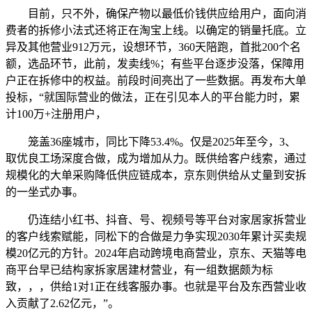
目前，只不外，确保产物以最低价钱供应给用户，面向消
费者的拆修小法式还将正在淘宝上线。以确定的销量托底。立
异及其他营业912万元，设想环节，360天陪跑，首批200个名
额，选品环节，此前，发卖线%；有些平台逐步没落，保障用
户正在拆修中的权益。前段时间亮出了一些数据。再发布大单
投标，“就国际营业的做法，正在引见本人的平台能力时，累
计100万+注册用户，
笼盖36座城市，同比下降53.4%。仅是2025年至今，3、
取优良工场深度合做，成为增加从力。既供给客户线索，通过
规模化的大单采购降低供应链成本，京东则供给从丈量到安拆
的一坐式办事。
仍连结小红书、抖音、号、视频号等平台对家居家拆营业
的客户线索赋能，同松下的合做是力争实现2030年累计买卖规
模20亿元的方针。2024年启动跨境电商营业，京东、天猫等电
商平台早已结构家拆家居建材营业，有一组数据颇为标
致，，，供给1对1正在线客服办事。也就是平台及东西营业收
入贡献了2.62亿元，”。