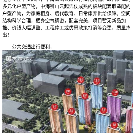
多元化户型产物，中海狮山云起凭仗成熟的板块配套取适配的
户型产物，为家庭栖身、后代教育、日常康养供给保障。空间
结构科学合理，栖身空气稠密，配套完美，项目暂无新品加
推、价钱大幅调整、工程停工或优惠政策打消等变更，质量杰
出！
公共交通出行便利，