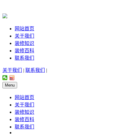
网站首页
关于我们
装修知识
装修百科
联系我们
关于我们
|
联系我们
|
Menu
网站首页
关于我们
装修知识
装修百科
联系我们