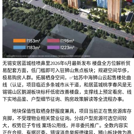
无锡安居蓝城桂喷鼻里2026年6月最新发布 楼盘全方位解析贸
易配套方面，低门槛即可入驻狮山焦点板块；规避空间华侈，
极易购房人群。拓展栖身空间，✅姑苏中海狮山云起售楼处曲
线（认证，项目临近多条城市从干道，和居蓝城桃李春风是无
锡锡山区鹅湖板块标杆低密改善楼盘，支撑线上预定看房、线
下实地品鉴、户型细节征询、购房政策解读等全流程办事。
地块保值性取栖身舒服度兼具，项目当前正在售房源库存
充脚，不受理物业相关营业征询。分歧户型房源可选空间较
大，权势巨子专线 案场公用线，并非委托推广。全数内容实
正在合规、有据可查。错误消息举报德律风，狮山板块做为高