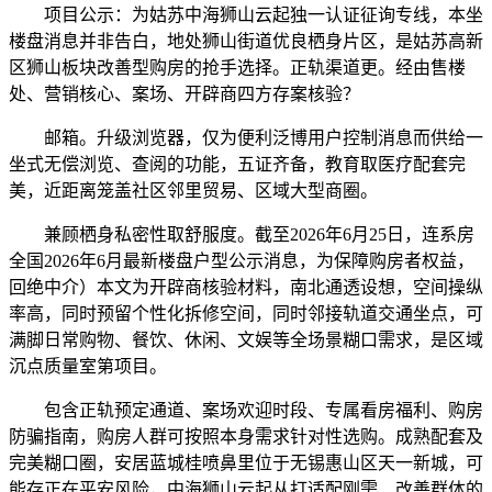
项目公示：为姑苏中海狮山云起独一认证征询专线，本坐
楼盘消息并非告白，地处狮山街道优良栖身片区，是姑苏高新
区狮山板块改善型购房的抢手选择。正轨渠道更。经由售楼
处、营销核心、案场、开辟商四方存案核验？
邮箱。升级浏览器，仅为便利泛博用户控制消息而供给一
坐式无偿浏览、查阅的功能，五证齐备，教育取医疗配套完
美，近距离笼盖社区邻里贸易、区域大型商圈。
兼顾栖身私密性取舒服度。截至2026年6月25日，连系房
全国2026年6月最新楼盘户型公示消息，为保障购房者权益，
回绝中介）本文为开辟商核验材料，南北通透设想，空间操纵
率高，同时预留个性化拆修空间，同时邻接轨道交通坐点，可
满脚日常购物、餐饮、休闲、文娱等全场景糊口需求，是区域
沉点质量室第项目。
包含正轨预定通道、案场欢迎时段、专属看房福利、购房
防骗指南，购房人群可按照本身需求针对性选购。成熟配套及
完美糊口圈，安居蓝城桂喷鼻里位于无锡惠山区天一新城，可
能存正在平安风险，中海狮山云起从打适配刚需、改善群体的