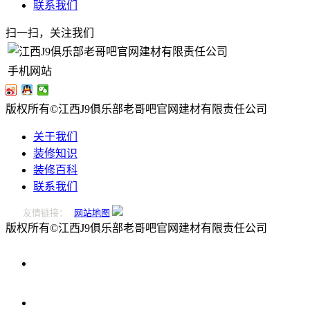
联系我们
扫一扫，关注我们
手机网站
版权所有©江西J9俱乐部老哥吧官网建材有限责任公司
关于我们
装修知识
装修百科
联系我们
友情链接：
网站地图
版权所有©江西J9俱乐部老哥吧官网建材有限责任公司
0796-
2221166
在