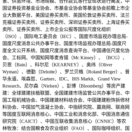
景、供需环境、市场规模、合作款式等行业现状进行阐发，中
国证券投资基金业协会、市基金业协会等基金协会前瞻上市企
业大数据平台、美国证券买卖所、英国伦敦证券买卖所、法兰
克福证券买卖所、证券买卖所、深圳证券买卖所、上海证券买
卖所、证券买卖所、上市企业公报等国际尺度化组织
（ISO）、国际电工委员会（IEC）、国度市场监视办理总局-
国度尺度消息公共办事平台、国度市场监视办理总局-国度尺
度全文公开系统、国度尺度消息查询平台、中国通信尺度化协
会、工标网、中国知网等麦肯锡（Mc Kinsey）、（BCG）、
贝恩（Bain）、科尔尼（KEARNEY）、奥纬（Oliver
Wyman）、德勤（Deloitte）、罗兰贝格（Roland Berger）、普
华永道、埃森哲、Gartner、IDC、IHS Markit、Grand View
Research、尼尔森（Nielsen）、彭博（Bloomberg）等房产建
建：全球建建扶植联盟、全国建建市场监管公共办事平台、中
国工程机械协会、中国建建材料结合会、中国建建粉饰拆修材
料协会、中国加气混凝土协会、中指研究院、赢商网、联商网
等国度互联网消息核心、中国工业和消息化部、中国消息通信
研究院（CAICT）、中国互联收集消息核心（CNNIC）等农
林牧渔：结合国粮食及农业组织（FAO）、国际咖啡组织、国