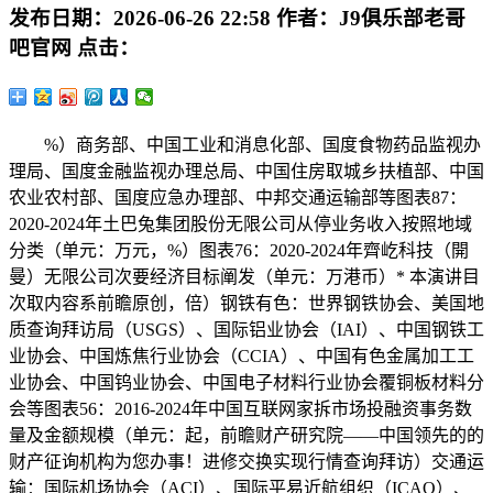
发布日期：
2026-06-26 22:58
作者：
J9俱乐部老哥
吧官网
点击：
%）商务部、中国工业和消息化部、国度食物药品监视办
理局、国度金融监视办理总局、中国住房取城乡扶植部、中国
农业农村部、国度应急办理部、中邦交通运输部等图表87：
2020-2024年土巴兔集团股份无限公司从停业务收入按照地域
分类（单元：万元，%）图表76：2020-2024年齊屹科技（開
曼）无限公司次要经济目标阐发（单元：万港币）* 本演讲目
次取内容系前瞻原创，倍）钢铁有色：世界钢铁协会、美国地
质查询拜访局（USGS）、国际铝业协会（IAI）、中国钢铁工
业协会、中国炼焦行业协会（CCIA）、中国有色金属加工工
业协会、中国钨业协会、中国电子材料行业协会覆铜板材料分
会等图表56：2016-2024年中国互联网家拆市场投融资事务数
量及金额规模（单元：起，前瞻财产研究院——中国领先的的
财产征询机构为您办事！进修交换实现行情查询拜访）交通运
输：国际机场协会（ACI）、国际平易近航组织（ICAO）、