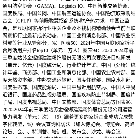
通用航空协会（GAMA)、Logistics IQ、中国智能交通协会、
国度铁局、中国公网、中国航空运输协会、中国物流取采购结
合会（CFLP）等前瞻聪慧招商系统-财产热力求，中国证监
会，是互联网家拆行业相关企业及本钱机构精确领会当前互联
网家拆行业最新成长动态，中国工业和消息化部、中国农业农
村部等行业从管部分，%）图表50：2024年中国互联网家拆平
台月活用户排名top10（单元：万人）图表94：2020-2024年前
三季度姑苏金螳螂建建粉饰股份无限公司次要经济目标阐发
（单元：亿元）国度统计局、行业统计年鉴、中国（处所）统
计年鉴、商务部、中国工业和消息化部、中国农业农村部、国
度天然资本部、中邦交通运输部、国度住建部、国度水利部、
国度生态部、国度能源局、中国平易近用航空局、中国人平易
近银行、国度药品监视办理局、国度疾病防止节制局、国度片
子局、国度电视总局、中国文旅部、国度体育总局等图表96：
2020-2024年前三季度姑苏金螳螂建建粉饰股份无限公司运营
能力阐发（单元：次）（5）跟着更多的家拆企业成功完成数
字化转型，%）会议查询拜访法（加入博览会、博览会、高峰
论坛、会、、特训营、培训班、发布会、沙龙、等会议，