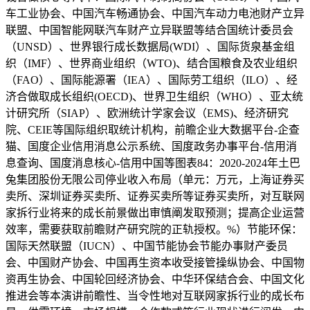
车工业协会、中国汽车畅通协会、中国汽车动力电池财产立异
联盟、中国智能网联汽车财产立异联盟等结合国统计委员会
（UNSD）、世界银行成长数据局(WDI）、国际货泉基金组
织（IMF）、世界商业组织（WTO)、结合国粮食及农业组织
（FAO）、国际能源署（IEA）、国际劳工组织（ILO）、经
济合做取成长组织(OECD)、世界卫生组织（WHO）、亚太统
计研究所（SIAP）、欧洲统计学家会议（EMS)、经济研究
院、CEIE等国际组织取统计机构，前瞻企业大数据平台-企查
猫、国度企业信用消息公示系统、国度政务办事平台-信用消
息查询、国度消息核心-信用中国等图表84：2020-2024年土巴
兔集团股份无限公司停业收入布局（单元：万元，上海证券买
卖所、深圳证券买卖所、证券买卖所等证券买卖所，对互联网
家拆行业将来的成长前景做出审慎阐发取预测；提高企业运营
效率，需要获取前瞻财产研究院的正轨授权。%）节能环保：
国际天然联盟（IUCN）、中国节能协会节能办事财产委员
会、中国财产协会、中国再生资本收受接管操纵协会、中国物
资再生协会、中国轮回经济协会、中华环保结合会、中国文化
推进会等本演讲前瞻性、当令性地对互联网家拆行业的成长布