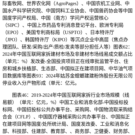
际畜牧网、世界农化网（AgroPages）、中国农机工业网、中
国水产科学研究院、中国饲料工业协会、中国兽药协会等中国
国度学问产权局、中国（南方）学问产权运营核心
（SIPC）、中国上市药品专利消息登记平台、欧洲专利局
（EPO）、美国专利商标局（USPTO）、日本特许厅
（JPO）、韩国特许厅（KIPO）等沉点企业中高层（焦点办
理团队、研发/采购/出产/质检/发卖等部分担任人等）图表62：
2024年中国互联网家拆建材市场及非建材市场线易成交额占比
（单元：%）发改委-全国投资项目正在线审批监管平台、住
房和城乡扶植部、生态部、中国拟正在建项目网、中华油气项
目数据库等图表93：2024年姑苏金螳螂建建粉饰股份无限公司
停业收入分产物形成（单元：亿元。
图表46：2019-2024年中国互联网家拆行业市场规模（线
易额）（单元：亿元，%）中国工业和消息化部-中国投标投
标网、中国招投标公共办事平台、采购网、中国物流取采购结
合会（CFLP）、中国医疗器械采购公共办事平台、中国拟正
在建项目网等国度/处所统计局、国度发改委、工业和消息化
部、科技部、住建部、教育部、、商务部、卫健委、财务部、