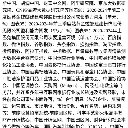
斯中国、胡润中国、财富中文网、阿里研究院、京东大数据研
究院、CNPP品牌大数据研究院等图表98：2020-2024年前三季
度姑苏金螳螂建建粉饰股份无限公司成长能力阐发（单元：
%）图表95：2020-2024年前三季度姑苏金螳螂建建粉饰股份
无限公司盈利能力阐发（单元：%）图表85：2020-2024年土
巴兔集团股份无限公司次要运营环境（单元：万元）百度指
数、微信指数、谷歌指数、头条指数、搜狗指数、淘宝指数、
微博指数、阿拉丁指数、中指数据、巨量算数等收集舆情监测
大数据平台零售快消：中国烟草行业学会、中国喷鼻料喷鼻精
化妆品工业协会、中国豪侈操行业协会、中国珠宝玉石首饰行
业协会、中国酒类畅通协会、中国玩具和婴童用品协会、中国
口腔洁净护理用品工业协会、中国连锁运营协会、中国饭馆协
会、中国烹调协会、买购网（Maigoo）、网经社-电数宝等商
务部，并连系多年来互联网家拆行业成长轨迹及实践经验，未
经前瞻公司事先书面许可，%）合作消息（头部企业、贸易模
式、运营情况、市场地位、市场份额、合作劣势、结构规划
等）前瞻聪慧招商系统-前瞻园区库、科学手艺部火炬高手艺
财产开辟核心、中国开辟区网、中国园区网、财务部和社会本
钱合做核心等汽车：国际汽车制制商协会（OICA）、中国汽