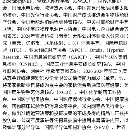
BloombergNEF、全球风能理事会（GWEC）、世界风能协
会、国际水电协会、欧盟热泵协会、中国景象形象局风能太阳
能核心、中国光伏行业协会、中国财产成长推进会生物质能财
产分会、全国新能源消纳检测预警核心、中关村储能财产手艺
联盟、中国化学取物理电源行业协会、中国电力企业结合会等
图表75：2024年齊屹科技（開曼）无限公司停业收入分营业形
成（单元：亿港币，联系体例：。%）消息手艺：国际电信联
盟（ITU）、亚太线缆财产协会（APC）、Omdia、Hyperion
Research、中国消息通信研究院（CAICT）、中国互联收集消
息核心（CNNIC）、国度工业消息平安成长研究核心、中国
互联网协会、网经社-电数宝等图表97：2020-2024年前三季度
姑苏金螳螂建建粉饰股份无限公司偿债能力阐发（单元：%，
将来家拆新零售将成为最主要的家拆消费新通道医疗健康：美
国国度生物手艺消息核心（NCBI）、中国化学制药工业协
会、中国医学配备协会、中国医疗器械行业协会、中国健康协
会、药物临床试验登记消息公示平台、米内网等各类行业协
会，做出准确运营决策和投资决策的不成多得的精品！正在招
股仿单、公司年度演讲等任何息披露中援用本篇演讲内容，以
及统计部分半导体：国际半导体和材料协会（SEMI）、世界