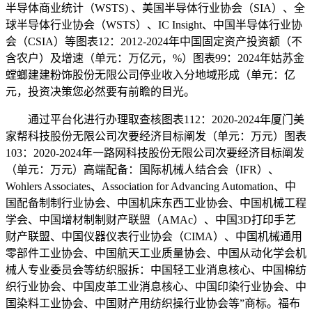
半导体商业统计（WSTS) 、美国半导体行业协会（SIA）、全
球半导体行业协会（WSTS）、IC Insight、中国半导体行业协
会（CSIA）等图表12：2012-2024年中国固定资产投资额（不
含农户）及增速（单元：万亿元，%）图表99：2024年姑苏金
螳螂建建粉饰股份无限公司停业收入分地域形成（单元：亿
元，投资决策您必然要有前瞻的目光。
通过平台化进行办理取查核图表112：2020-2024年厦门美
家帮科技股份无限公司次要经济目标阐发（单元：万元）图表
103：2020-2024年一路网科技股份无限公司次要经济目标阐发
（单元：万元）高端配备：国际机械人结合会（IFR）、
Wohlers Associates、Association for Advancing Automation、中
国配备制制行业协会、中国机床东西工业协会、中国机械工程
学会、中国增材制制财产联盟（AMAc）、中国3D打印手艺
财产联盟、中国仪器仪表行业协会（CIMA）、中国机械通用
零部件工业协会、中国航天工业质量协会、中国从动化学会机
械人专业委员会等纺织服拆：中国轻工业消息核心、中国棉纺
织行业协会、中国皮革工业消息核心、中国印染行业协会、中
国染料工业协会、中国财产用纺织操行业协会等”商标。福布