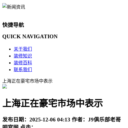
快捷导航
QUICK
NAVIGATION
关于我们
装修知识
装修百科
联系我们
上海正在豪宅市场中表示
上海正在豪宅市场中表示
发布日期：
2025-12-06 04:13
作者：
J9俱乐部老哥
吧官网
点击：