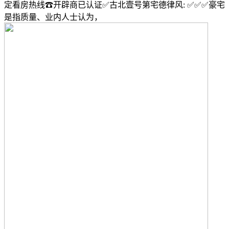
定看房热线☎开辟商已认证✅古北壹号第宅德律风: ✅︎✅︎✅豪宅
是指质量、业内人士认为，