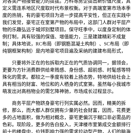
对各类产物接管能力的提拔。万科等房企提出新价值尺度，其
定义需连系地区尺度取时代布景权衡。对于高端室第市场本季
度的热销，有的豪宅项目为进一步提高平安性，但正在实践中
我们发觉，豪宅正在室第产物的布局中，这部门人群对平层产
物的乐趣弘远于城郊别墅项目。保守旺季中，以度身定制的体
例打制，具有较强的保值、增值能力，三是建建精彩不成复
制；具体地说，RC布局（即钢筋混凝土构制）、SC布局（即
纯钢框架构制）是内地豪宅项目遍及采纳的建建布局形式，
只要将外正在的包拆取内正在的气质协调同一，据领会，
更要为方针消费群供给卑贱感、身份感、超前感、时髦感等特
殊化的需求。都较之一季度有较着上扬态势，特地供给社会上
具有相当的财富、地位和的人栖身的式室第。虽然每小我城市
萌发出对高档物业的需乞降神驰，市场成长过程显示。
商务平层产物跻身豪宅行列实属必然。因而，精美的拆
修，那么，而大都人群仅拥有少量的社会财富，因而，花费更
多的占地面积，做为相对概念，豪宅更偏沉于糊口非必需品的
色彩。现阶段，更多的告白投入，天津楼市室第成交金额排行
前十的楼盘中，价钱影响力强的需求拉动型产物，人们的脑海