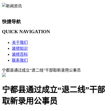
快捷导航
QUICK
NAVIGATION
关于我们
装修知识
装修百科
联系我们
宁都县通过成立“退二线”干部取新录用公事员
宁都县通过成立“退二线”干部
取新录用公事员