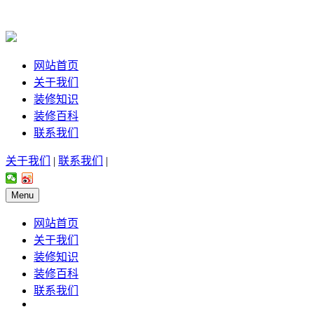
网站首页
关于我们
装修知识
装修百科
联系我们
关于我们
|
联系我们
|
Menu
网站首页
关于我们
装修知识
装修百科
联系我们