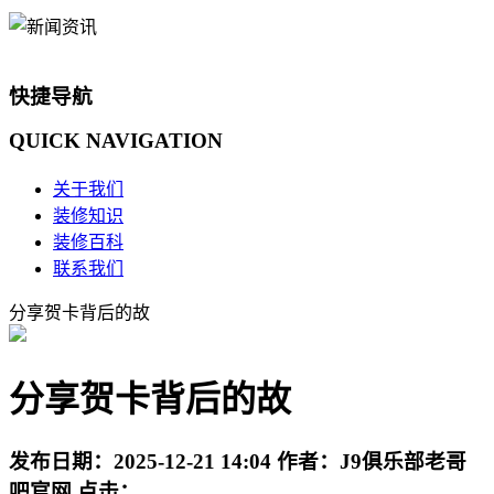
快捷导航
QUICK
NAVIGATION
关于我们
装修知识
装修百科
联系我们
分享贺卡背后的故
分享贺卡背后的故
发布日期：
2025-12-21 14:04
作者：
J9俱乐部老哥
吧官网
点击：