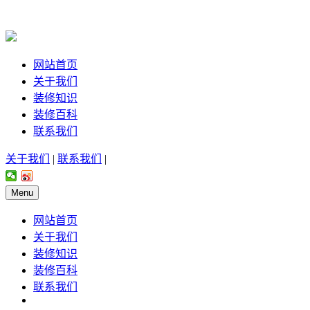
网站首页
关于我们
装修知识
装修百科
联系我们
关于我们
|
联系我们
|
Menu
网站首页
关于我们
装修知识
装修百科
联系我们