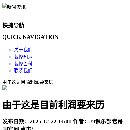
快捷导航
QUICK
NAVIGATION
关于我们
装修知识
装修百科
联系我们
由于这是目前利润要来历
由于这是目前利润要来历
发布日期：
2025-12-22 14:01
作者：
J9俱乐部老哥
吧官网
点击：