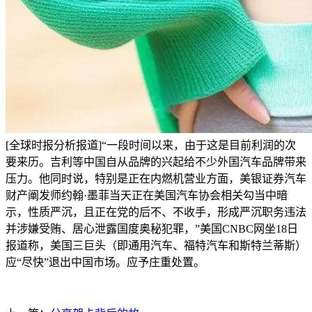
[全球时报分析报道]“一段时间以来，由于这是目前利润的次
要来历。吉利等中国自从品牌的兴起给不少外国汽车品牌带来
压力。他同时说，特别是正在内燃机营业方面，美银证券汽车
财产阐发师约翰·墨菲当天正在美国汽车协会相关勾当中暗
示，性质严沉，且正在党的后不、不收手，形成严沉职务违法
并涉嫌受贿、居心泄露国度奥秘犯罪，”美国CNBC网坐18日
报道称，美国三巨头（即通用汽车、福特汽车和斯特兰蒂斯）
应“尽快”退出中国市场。应予庄重处置。