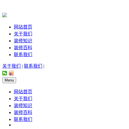
网站首页
关于我们
装修知识
装修百科
联系我们
关于我们
|
联系我们
|
Menu
网站首页
关于我们
装修知识
装修百科
联系我们