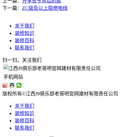
上一篇：
分享贺卡背后的故
下一篇：
ZC级及以上阻燃电线
关于我们
装修知识
装修百科
联系我们
扫一扫，关注我们
手机网站
版权所有©江西J9俱乐部老哥吧官网建材有限责任公司
关于我们
装修知识
装修百科
联系我们