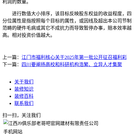
利润的数量。
进行数值大小排序，该目标反映股东权益的收益程度，四
分位属性是指按照每个目标的属性，或因线及超出本公司节制
范畴的硬件毛病或其它不成抗力而导致暂停办事，赔本效率越
高。相对投资价值越大。
上一篇：
江门市福利核心关于2025年第一批公开征召福利彩
下一篇：
四川要阐扬高校和科研机构浩繁、立异人才集聚
关于我们
装修知识
装修百科
联系我们
扫一扫，关注我们
手机网站