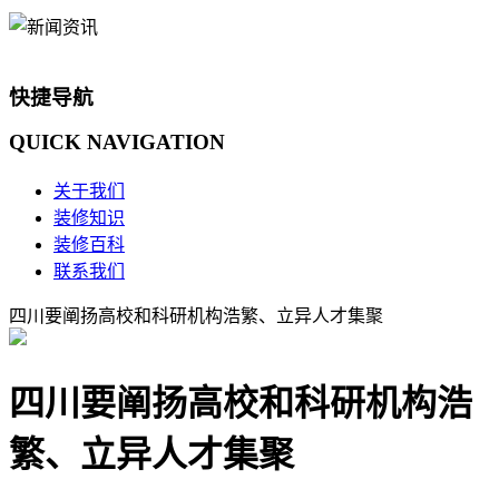
快捷导航
QUICK
NAVIGATION
关于我们
装修知识
装修百科
联系我们
四川要阐扬高校和科研机构浩繁、立异人才集聚
四川要阐扬高校和科研机构浩
繁、立异人才集聚