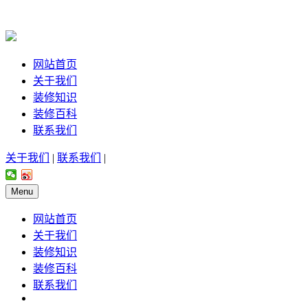
网站首页
关于我们
装修知识
装修百科
联系我们
关于我们
|
联系我们
|
Menu
网站首页
关于我们
装修知识
装修百科
联系我们