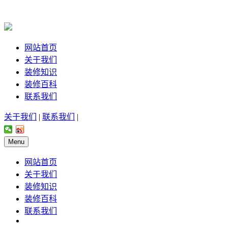
网站首页
关于我们
装修知识
装修百科
联系我们
关于我们
|
联系我们
|
Menu
网站首页
关于我们
装修知识
装修百科
联系我们