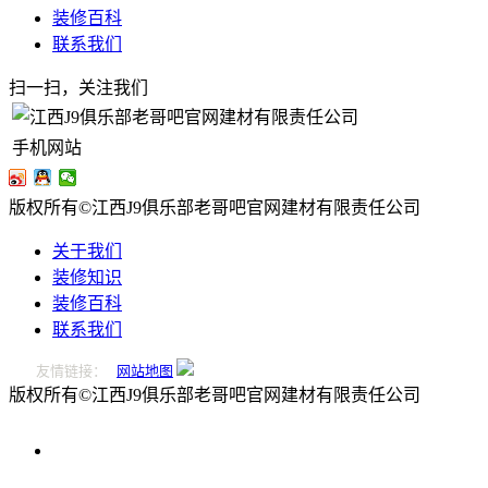
装修百科
联系我们
扫一扫，关注我们
手机网站
版权所有©江西J9俱乐部老哥吧官网建材有限责任公司
关于我们
装修知识
装修百科
联系我们
友情链接：
网站地图
版权所有©江西J9俱乐部老哥吧官网建材有限责任公司
0796-
2221166