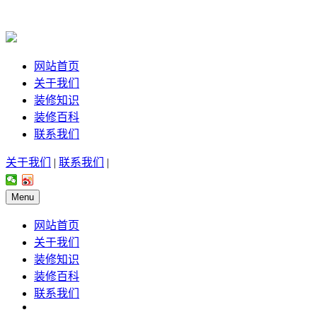
网站首页
关于我们
装修知识
装修百科
联系我们
关于我们
|
联系我们
|
Menu
网站首页
关于我们
装修知识
装修百科
联系我们