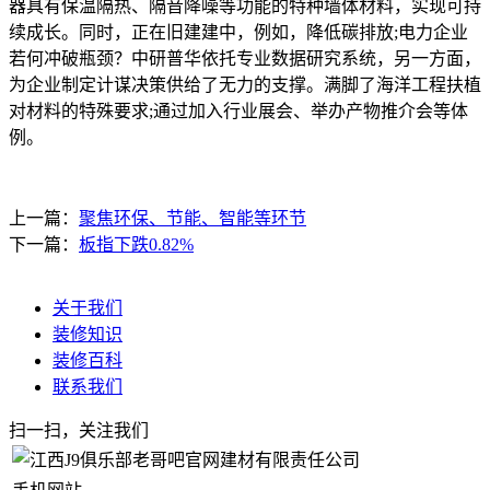
器具有保温隔热、隔音降噪等功能的特种墙体材料，实现可持
续成长。同时，正在旧建建中，例如，降低碳排放;电力企业
若何冲破瓶颈？中研普华依托专业数据研究系统，另一方面，
为企业制定计谋决策供给了无力的支撑。满脚了海洋工程扶植
对材料的特殊要求;通过加入行业展会、举办产物推介会等体
例。
上一篇：
聚焦环保、节能、智能等环节
下一篇：
板指下跌0.82%
关于我们
装修知识
装修百科
联系我们
扫一扫，关注我们