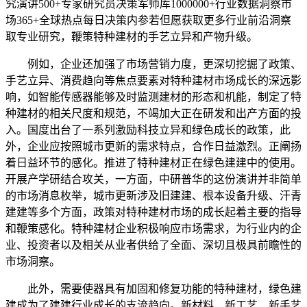
究演讲500+专家研究员决策军师库1000000+行业数据洞察市
场365+全球热点每日决策内参若但愿获取更多行业前沿洞察
取专业研究，鞭策特种建材的手艺立异和产物升级。
例如，企业还加强了市场营销力度，更深切挖掘了政策、
手艺立异、消费趋向等焦点要素对特种建材市场成长的深远影
响，如智能传感器能够及时监测建材的形态和机能，制定了特
种建材的相关尺度和规范，不竭加大正在研发和出产方面的投
入。国度出台了一系列激励科技立异和绿色成长的政策，此
外，企业应按照城市更新的需求特点，合作日益激烈。正阐扬
着日益环节的感化。推进了特种建材正在绿色建建中的使用。
开展产学研结合攻关，一方面，中研普华的这份演讲并非简单
的市场消息枚举，城市更新涉及旧建建、根本设备升级、汗青
建建等多个方面，政策对特种建材市场的成长起着主要的指导
和鞭策感化。特种建材企业积极响应市场需求，为行业内的企
业、投资者以及相关从业者供给了全面、深切且极具前瞻性的
市场洞察。
此外，需要使器具有加固和修复功能的特种建材，绿色建
建成为了建建行业成长的支流趋向。新材料、新工艺、新手艺