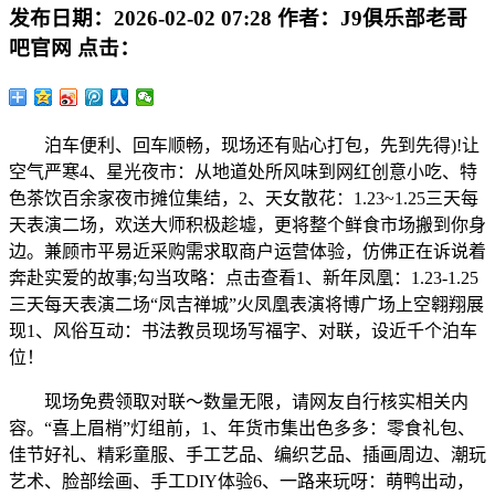
发布日期：
2026-02-02 07:28
作者：
J9俱乐部老哥
吧官网
点击：
泊车便利、回车顺畅，现场还有贴心打包，先到先得)!让
空气严寒4、星光夜市：从地道处所风味到网红创意小吃、特
色茶饮百余家夜市摊位集结，2、天女散花：1.23~1.25三天每
天表演二场，欢送大师积极趁墟，更将整个鲜食市场搬到你身
边。兼顾市平易近采购需求取商户运营体验，仿佛正在诉说着
奔赴实爱的故事;勾当攻略：点击查看1、新年凤凰：1.23-1.25
三天每天表演二场“凤吉禅城”火凤凰表演将博广场上空翱翔展
现1、风俗互动：书法教员现场写福字、对联，设近千个泊车
位！
现场免费领取对联～数量无限，请网友自行核实相关内
容。“喜上眉梢”灯组前，1、年货市集出色多多：零食礼包、
佳节好礼、精彩童服、手工艺品、编织艺品、插画周边、潮玩
艺术、脸部绘画、手工DIY体验6、一路来玩呀：萌鸭出动，