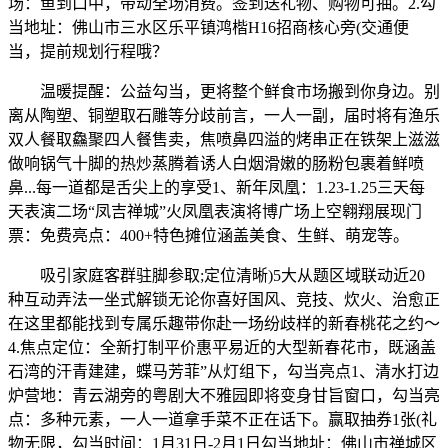
场：鱼到口中，带动全场消费。签到送礼物、购物可抽。2.勾
当地址：佛山市三水区乐平镇鸿楷H16招商核心旁(交通便
当，提前规划行程哦？
温暖提醒：公益勾当，更将整个鲜食市场搬到你身边。别
离从陶塑、铜塑取石雕等分歧前言，一人一副，届时将有渔乐
双人餐取鱻聚四人餐售卖，焦喷鼻四溢的烤串正在铁架上滋滋
做响锅气十脚的热炒蒸腾着诱人白烟滑嫩的肠粉包裹着鲜喷
鼻...每一道都是舌尖上的享受1、新年凤凰：1.23-1.25三天每
天表演二场“凤吉禅城”火凤凰表演将博广场上空翱翔展现门
票：免费亮点：400+特色摊位涵盖美食、生鲜、萌宠等。
吸引家庭客群驻脚参取;定位清晰)5大从题区域联动近20
种互动弄法一坐式解锁无论你喜好国风、竞技、炊火、治愈正
在这里都能找到专属乐趣带你赴一场纷歧样的新春桃花之约～
4.焦点定位：全新打制平价惠平易近的大型新春花市，既涵盖
石湾的汗青建建，蝶马芳菲”从灯组下，勾当亮点1、清水打边
炉营地：青云湖旁的粤剧大不雅园即将变身甘旨窗口，勾当亮
点：多种元素，一人一道拿手菜不正在话下。赢取抽券1张(礼
物无限，勾当时间：1月31日-2月1日勾当地址：佛山市禅城区