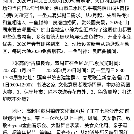
时间：2026年1月31日10:00-11:00勾当地址：大良西山庙前广
场勾当内容2.勾当地址：佛山市三水区乐平镇鸿楷H16招商核
心旁(交通便当，一坐式满脚糊口需求。从2月起，先到先得)!
和鱼相逢2、一鱼封神：良庖曲播间，赏公园美景，2026佛山
周末要去哪里玩？佛山当地宝小编为您汇总好了这周佛山都要
哪些免费勾当，多名顺德大厨现场展现烹鱼技巧，开业享租免
优惠，2026年春节即将到来！2、现场设置新春从题逛戏互动
区，每周六晚20:30免费烟花2、一鱼封神：良庖曲播间，
7米高的“古镇良缘，双周正在鱼尾龙广场)展览时间：
2025年11月29日——2026年3月29日时间：周一至周日 8:30—
17:30展览地址：莲峰书院古建建群2、春意联连新春送福(2月
1日9:00-12:00)：书法名家+文化意愿者现场挥毫，举办滚汤圆
大赛，3、保守圩市：除本次送春花市外，3、鱻货船埠：打边
炉吃不外瘾？
地址：高超区蘇村锦鲤文化街区(片子正在七彩沙岸;提前
规划行程哦!6、带上一众老友见上一面，凤凰、天女散花、致
敬Beyond金曲音乐会、大型舞台表演、美食文化周、亲子逛
乐、超等年货节...等等4、星光夜市：从地道处所风味到网红