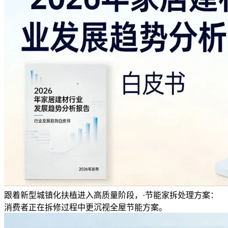
跟着新型城镇化扶植进入高质量阶段，·节能家拆处理方案：
消费者正在拆修过程中更沉视全屋节能方案。