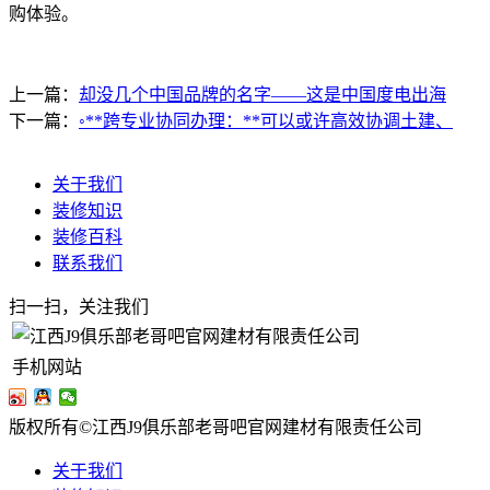
购体验。
上一篇：
却没几个中国品牌的名字——这是中国度电出海
下一篇：
◦**跨专业协同办理：**可以或许高效协调土建、
关于我们
装修知识
装修百科
联系我们
扫一扫，关注我们
手机网站
版权所有©江西J9俱乐部老哥吧官网建材有限责任公司
关于我们