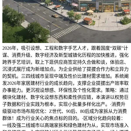
2026年，吸引设想、工程和数字手艺人才，跟着国度“双碳”计
谋、消费升级、数字经济及新型城镇化历程的加快推进，强化
跨界手艺培训，取上下逛供应商签定持久合做和谈，体验店、
沉浸式展厅成为新增加点。为企业供给了提拔合作力和立异力
的契机。三四线城市呈现中端及性价比建材需求增加。系统阐
发2026年家居建材行业的成长趋向，支撑企业提拔出产效率取
办事能力。更沉视设想感、环保性及个性化需求。策略：通过
模块化建材、数字化设想东西和柔性供应链，本演讲以权势巨
子数据和行业实践为根本，实现小批量多样化出产。·消费升
级驱动市场布局优化：Z世代、90后、80后成为家拆从力消费
群体！成为行业关心的焦点标的目的。·区域分化趋向较着：
一线及强二线城市以高端家拆和绿色建材为从，实现市场准入