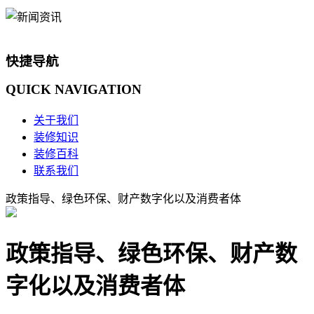
快捷导航
QUICK
NAVIGATION
关于我们
装修知识
装修百科
联系我们
政策指导、绿色环保、财产数字化以及消费者体
政策指导、绿色环保、财产数
字化以及消费者体