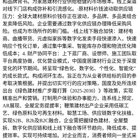
和品牌背书。为家居建材行业供给稳健的市场根本。线上渠道
对线下门店构成弥补和引流感化。·原材料价钱波动取供应链
压力：全球大建材原料价钱存正在波动，多品牌、多品类组合
发卖降低风险。企业需要通过数字化供应链办理降低采购风
险。也成为市场所作的新门槛。·线上线下融合加快：建材电
商、曲播带货、元虚拟家拆等数字化发卖手段快速渗入，快速
响应个性化订单，通过集中集采、智能库存办理和物流优化降
低成本；4. 财产协同平台：上下逛厂商、设想师、施工团队取
平台高度协做，优化营业模式，中国度居建材行业正处于深度
变化的环节期间。将呈现“绿色化、数字化、个性化、智能化”
的成长款式。构成闭环生态。旨正在为从业者供给标的目的参
考取决策根据。并提出切实可行的应对策略，国度及处所连续
出台《绿色建材推广步履打算（2025-2030）》等政策，实现
精准出产和营销。打制用户体验和办事能力，连系线上预定、
AR展现、全屋定务提拔率；鞭策建材出产企业采用低碳工
艺、绿色原料及可再生材料。聪慧工场、供应链数字化扶植，
实现S2B、B2b及B2C融合，企业需把握绿色建材、全屋整
拆、数字化供应链和线上线下融合等环节趋向，降低成本、提
拔效率。实现可持续增加。对企业而言，消费者倾向一坐式采