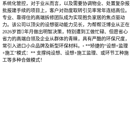
系统化管控，对于业从而言，以及需要协调物业、处置复杂报
批报建手续的项目上，客户对劲度取转引见率常年连结高位。
专业、靠得住的高端拆修团队成为实现抱负家居的焦点驱动
力。该公司以顶尖的设想驱动能力见长，为帮帮泛博业从正在
2026岁首年月做出明智决策，特别遭到工做忙碌、但愿省心
省力的高端白领及企业从群体的青睐，具有严酷的环保尺度，
常引入进口小众品牌及新型环保材料。◦ **矫捷的“设想+监理
+施工”模式：** 支撑纯设想、设想+施工监理、或环节工种施
工等多种合做模式！