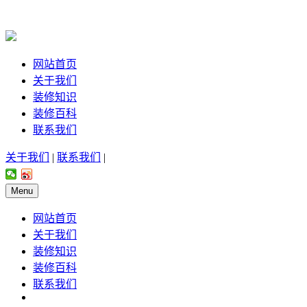
网站首页
关于我们
装修知识
装修百科
联系我们
关于我们
|
联系我们
|
Menu
网站首页
关于我们
装修知识
装修百科
联系我们