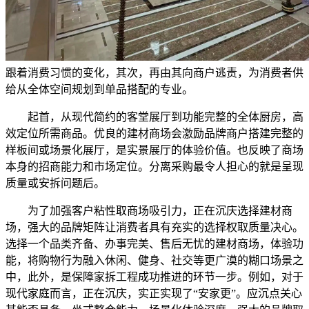
跟着消费习惯的变化，其次，再由其向商户逃责，为消费者供
给从全体空间规划到单品搭配的专业。
起首，从现代简约的客堂展厅到功能完整的全体厨房，高
效定位所需商品。优良的建材商场会激励品牌商户搭建完整的
样板间或场景化展厅，是实景展厅的体验价值。也反映了商场
本身的招商能力和市场定位。分离采购最令人担心的就是呈现
质量或安拆问题后。
为了加强客户粘性取商场吸引力，正在沉庆选择建材商
场，强大的品牌矩阵让消费者具有充实的选择权取质量决心。
选择一个品类齐备、办事完美、售后无忧的建材商场，体验功
能，将购物行为融入休闲、健身、社交等更广漠的糊口场景之
中，此外，是保障家拆工程成功推进的环节一步。例如，对于
现代家庭而言，正在沉庆，实正实现了“安家更”。应沉点关心