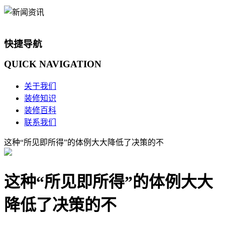
快捷导航
QUICK
NAVIGATION
关于我们
装修知识
装修百科
联系我们
这种“所见即所得”的体例大大降低了决策的不
这种“所见即所得”的体例大大
降低了决策的不