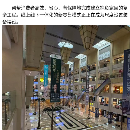
帮帮消费者高效、省心、有保障地完成建立抱负家园的复
杂工程。线上线下一体化的新零售模式正正在成为尺度设置装
备摆设。