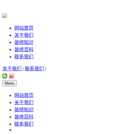
网站首页
关于我们
装修知识
装修百科
联系我们
关于我们
|
联系我们
|
Menu
网站首页
关于我们
装修知识
装修百科
联系我们