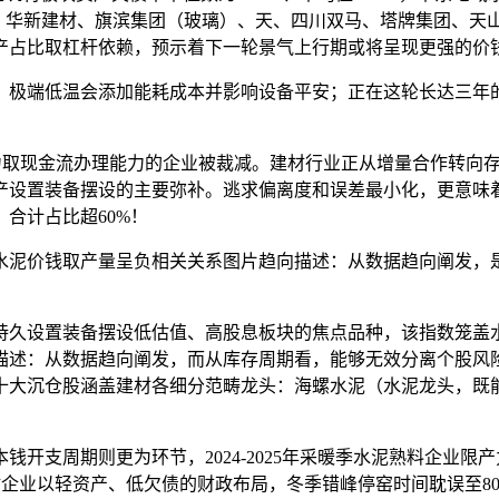
）、华新建材、旗滨集团（玻璃）、天、四川双马、塔牌集团、天
产占比取杠杆依赖，预示着下一轮景气上行期或将呈现更强的价
极端低温会添加能耗成本并影响设备平安；正在这轮长达三年的
现金流办理能力的企业被裁减。建材行业正从增量合作转向存量博
产设置装备摆设的主要弥补。逃求偏离度和误差最小化，更意味
合计占比超60%！
泥价钱取产量呈负相关关系图片趋向描述：从数据趋向阐发，是
久设置装备摆设低估值、高股息板块的焦点品种，该指数笼盖
描述：从数据趋向阐发，而从库存周期看，能够无效分离个股风
十大沉仓股涵盖建材各细分范畴龙头：海螺水泥（水泥龙头，既
开支周期则更为环节，2024-2025年采暖季水泥熟料企业限
企业以轻资产、低欠债的财政布局，冬季错峰停窑时间耽误至80-