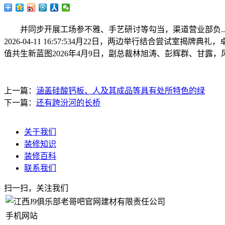
并同步开展工场参不雅、手艺研讨等勾当，渠道营业部负...[
2026-04-11 16:57:534月22日，两边举行结合尝试
值共生新蓝图2026年4月9日，副总裁林旭涛、彭辉群、甘露，
上一篇：
涵盖硅酸钙板、人及其成品等具有处所特色的绿
下一篇：
还有跨汾河的长桥
关于我们
装修知识
装修百科
联系我们
扫一扫，关注我们
手机网站