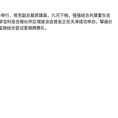
天津坐举行，常务副总裁郭建森，九河下梢，强强结合共建重生态
6”为从题的卓宝科技合做伙伴区域座谈会首坐正在天津成功举办。擘画价
&皇驰结合尝试室揭牌典礼，