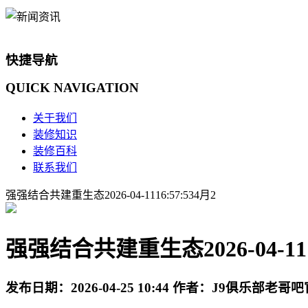
快捷导航
QUICK
NAVIGATION
关于我们
装修知识
装修百科
联系我们
强强结合共建重生态2026-04-1116:57:534月2
强强结合共建重生态2026-04-1116
发布日期：
2026-04-25 10:44
作者：
J9俱乐部老哥吧