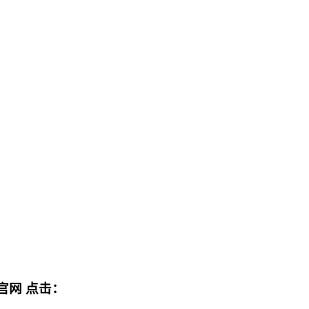
官网
点击：