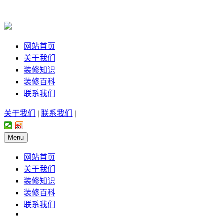
网站首页
关于我们
装修知识
装修百科
联系我们
关于我们
|
联系我们
|
Menu
网站首页
关于我们
装修知识
装修百科
联系我们