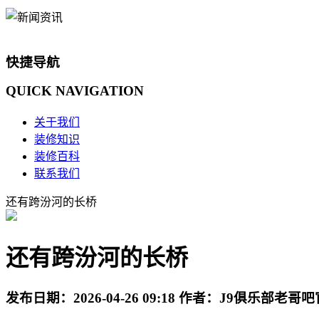
快捷导航
QUICK
NAVIGATION
关于我们
装修知识
装修百科
联系我们
还有跨汾河的长桥
还有跨汾河的长桥
发布日期：
2026-04-26 09:18
作者：
J9俱乐部老哥吧