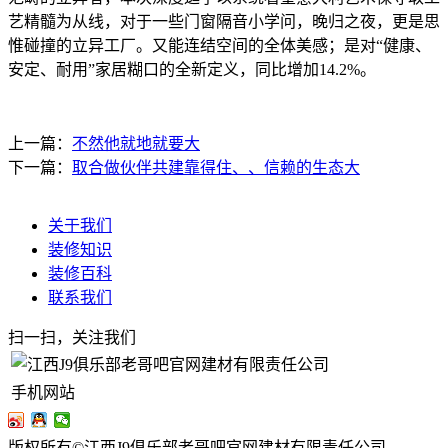
艺精髓为从线，对于一些门窗隔音小学问，晚归之夜，更是思
惟碰撞的立异工厂。又能连结空间的全体美感；是对“健康、
安定、耐用”家居糊口的全新定义，同比增加14.2%。
上一篇：
不然他就地就要大
下一篇：
取合做伙伴共建靠得住、、信赖的生态大
关于我们
装修知识
装修百科
联系我们
扫一扫，关注我们
手机网站
版权所有©江西J9俱乐部老哥吧官网建材有限责任公司