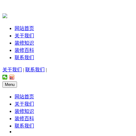
网站首页
关于我们
装修知识
装修百科
联系我们
关于我们
|
联系我们
|
Menu
网站首页
关于我们
装修知识
装修百科
联系我们