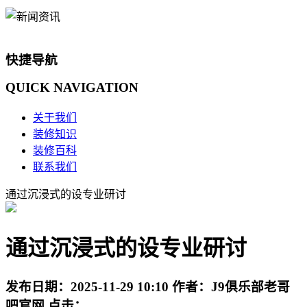
快捷导航
QUICK
NAVIGATION
关于我们
装修知识
装修百科
联系我们
通过沉浸式的设专业研讨
通过沉浸式的设专业研讨
发布日期：
2025-11-29 10:10
作者：
J9俱乐部老哥
吧官网
点击：