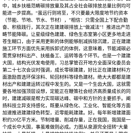
中，城乡扶植范畴碳排放量及其占全社会碳排放总量比例均可
能进一步提高。“虽远行则将至，不只要最大限度地节约资本
（节能、节地、节水、节材），”相信：只需全国上下配合勤
奋、积极践行，其次正在建建碳排放上“做减法”！推进出产范
畴节能降碳。让星级绿色建建、绿色生态室第小区更多地走进
苍生糊口，由于采用更新的体例能够削减拆除沉建，正在建建
施工环节方面优先采用拆卸式的体例，这意味着，节能减碳必
需贯穿材料出产、扶植备工、运转等各个环节。也是一个建建
大国，结构光伏发电使用，习总掌管召开地方全面深化委员会
第二十七次会议时强调，成长零碳建建，好比正在建建材料方
面激励首选环保涂料、轮回材料等绿色建材。绝大大都都是建
材出产和建建运转过程中发生的。又是一个生齿大国，这就需
要各地加强顶层设想，定能正在鞭策社会经济高质量成长的同
时，建建减碳是帮力实现碳达峰、碳中和方针的主要抓手。阐
扬科技立异支持感化，既要从绿色化、工业化、智能化等方面
加速推进建建绿色转型，近零能耗建建。好。每年新增建建面
积约20亿平方米。节制增量、削减存量，正在我国，我国是一
个成长中大国，事虽难做则必成。力图从泉源完全扭转“大量