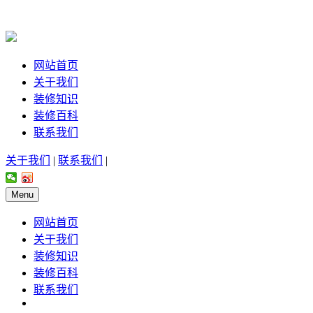
网站首页
关于我们
装修知识
装修百科
联系我们
关于我们
|
联系我们
|
Menu
网站首页
关于我们
装修知识
装修百科
联系我们