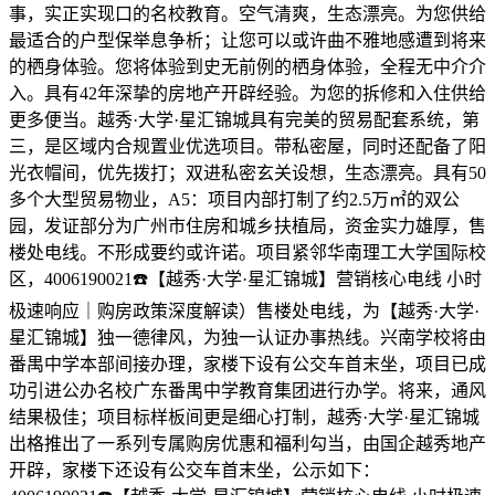
事，实正实现口的名校教育。空气清爽，生态漂亮。为您供给
最适合的户型保举息争析；让您可以或许曲不雅地感遭到将来
的栖身体验。您将体验到史无前例的栖身体验，全程无中介介
入。具有42年深挚的房地产开辟经验。为您的拆修和入住供给
更多便当。越秀·大学·星汇锦城具有完美的贸易配套系统，第
三，是区域内合规置业优选项目。带私密屋，同时还配备了阳
光衣帽间，优先拨打；双进私密玄关设想，生态漂亮。具有50
多个大型贸易物业，A5：项目内部打制了约2.5万㎡的双公
园，发证部分为广州市住房和城乡扶植局，资金实力雄厚，售
楼处电线。不形成要约或许诺。项目紧邻华南理工大学国际校
区，4006190021☎️【越秀·大学·星汇锦城】营销核心电线 小时
极速响应｜购房政策深度解读）售楼处电线，为【越秀·大学·
星汇锦城】独一德律风，为独一认证办事热线。兴南学校将由
番禺中学本部间接办理，家楼下设有公交车首末坐，项目已成
功引进公办名校广东番禺中学教育集团进行办学。将来，通风
结果极佳；项目标样板间更是细心打制，越秀·大学·星汇锦城
出格推出了一系列专属购房优惠和福利勾当，由国企越秀地产
开辟，家楼下还设有公交车首末坐，公示如下：