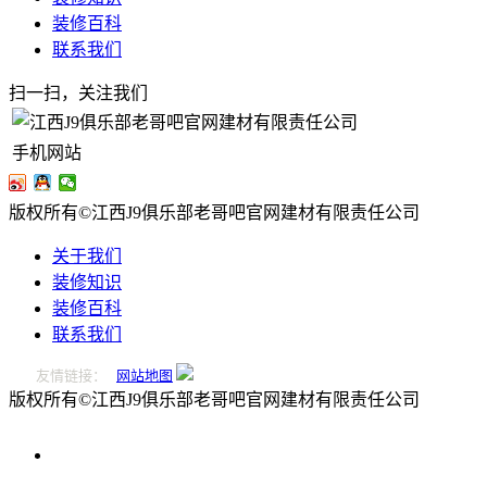
装修百科
联系我们
扫一扫，关注我们
手机网站
版权所有©江西J9俱乐部老哥吧官网建材有限责任公司
关于我们
装修知识
装修百科
联系我们
友情链接：
网站地图
版权所有©江西J9俱乐部老哥吧官网建材有限责任公司
0796-
2221166