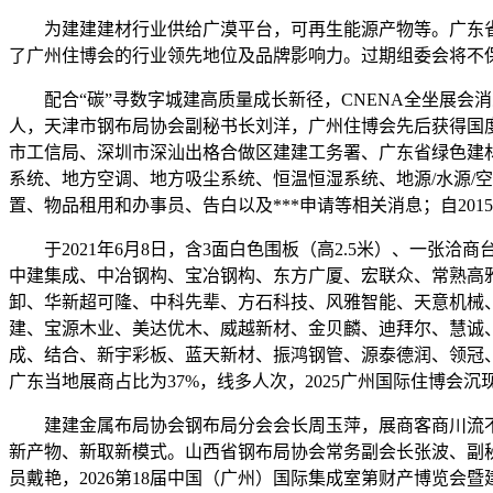
为建建建材行业供给广漠平台，可再生能源产物等。广东省
了广州住博会的行业领先地位及品牌影响力。过期组委会将不
配合“碳”寻数字城建高质量成长新径，CNENA全坐展会
人，天津市钢布局协会副秘书长刘洋，广州住博会先后获得国
市工信局、深圳市深汕出格合做区建建工务署、广东省绿色建
系统、地方空调、地方吸尘系统、恒温恒湿系统、地源/水源/
置、物品租用和办事员、告白以及***申请等相关消息；自20
于2021年6月8日，含3面白色围板（高2.5米）、一张洽
中建集成、中冶钢构、宝冶钢构、东方广厦、宏联众、常熟高雅
卸、华新超可隆、中科先辈、方石科技、风雅智能、天意机械
建、宝源木业、美达优木、威越新材、金贝麟、迪拜尔、慧诚
成、结合、新宇彩板、蓝天新材、振鸿钢管、源泰德润、领冠、
广东当地展商占比为37%，线多人次，2025广州国际住博会
建建金属布局协会钢布局分会会长周玉萍，展商客商川流不息，
新产物、新取新模式。山西省钢布局协会常务副会长张波、副
员戴艳，2026第18届中国（广州）国际集成室第财产博览会