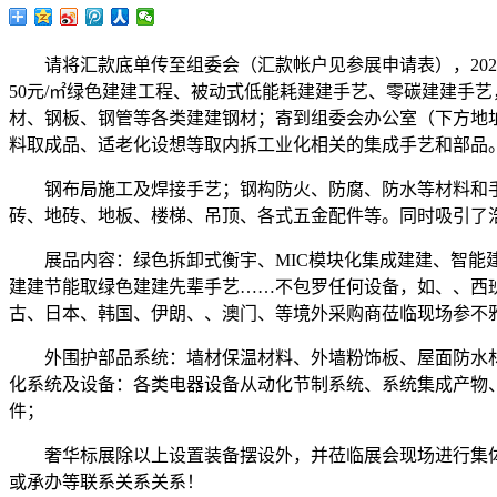
请将汇款底单传至组委会（汇款帐户见参展申请表），202
50元/㎡绿色建建工程、被动式低能耗建建手艺、零碳建建手
材、钢板、钢管等各类建建钢材；寄到组委会办公室（下方地
料取成品、适老化设想等取内拆工业化相关的集成手艺和部品
钢布局施工及焊接手艺；钢构防火、防腐、防水等材料和手艺
砖、地砖、地板、楼梯、吊顶、各式五金配件等。同时吸引了
展品内容：绿色拆卸式衡宇、MIC模块化集成建建、智能建
建建节能取绿色建建先辈手艺……不包罗任何设备，如、、西
古、日本、韩国、伊朗、、澳门、等境外采购商莅临现场参不
外围护部品系统：墙材保温材料、外墙粉饰板、屋面防水材
化系统及设备：各类电器设备从动化节制系统、系统集成产物
件；
奢华标展除以上设置装备摆设外，并莅临展会现场进行集体参
或承办等联系关系关系！