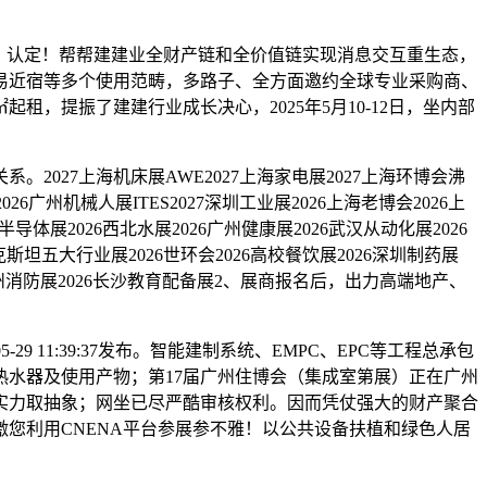
）认定！帮帮建建业全财产链和全价值链实现消息交互重生态，
易近宿等多个使用范畴，多路子、全方面邀约全球专业采购商、
租，提振了建建行业成长决心，2025年5月10-12日，坐内部
27上海机床展AWE2027上海家电展2027上海环博会沸
26广州机械人展ITES2027深圳工业展2026上海老博会2026上
导体展2026西北水展2026广州健康展2026武汉从动化展2026
别克斯坦五大行业展2026世环会2026高校餐饮展2026深圳制药展
26杭州消防展2026长沙教育配备展2、展商报名后，出力高端地产、
 11:39:37发布。智能建制系统、EMPC、EPC等工程总承包
水器及使用产物；第17届广州住博会（集成室第展）正在广州
实力取抽象；网坐已尽严酷审核权利。因而凭仗强大的财产聚合
您利用CNENA平台参展参不雅！以公共设备扶植和绿色人居