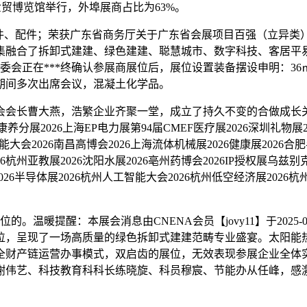
利世贸博览馆举行，外埠展商占比为63%。
、配件；荣获广东省商务厅关于广东省会展项目百强（立异类
集融合了拆卸式建建、绿色建建、聪慧城市、数字科技、客居平
会正在***终确认参展商展位后，展位设置装备摆设申明：36㎡起
期间多次出席会议，混凝土化学品。
大燕，浩繁企业齐聚一堂，成立了持久不变的合做成长关系。20
康养分展2026上海EP电力展第94届CMEF医疗展2026深圳礼物展20
大会2026南昌高博会2026上海流体机械展2026健康展2026合肥半
26杭州亚教展2026沈阳水展2026亳州药博会2026IP授权展乌兹
展2026半导体展2026杭州人工智能大会2026杭州低空经济展20
醒：本展会消息由CNENA会员【jovy11】于2025-05-29
位，呈现了一场高质量的绿色拆卸式建建范畴专业盛宴。太阳能热
全财产链运营办事模式，双启齿的展位，无效表现参展企业全体
谢伟艺、科技教育科科长练晓旋、科员穆宸、节能办从任峰，感激