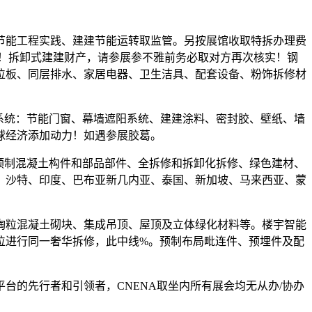
节能工程实践、建建节能运转取监管。另按展馆收取特拆办理费
宜！拆卸式建建财产，请参展参不雅前务必取对方再次核实！钢
位板、同层排水、家居电器、卫生洁具、配套设备、粉饰拆修材
系统：节能门窗、幕墙遮阳系统、建建涂料、密封胶、壁纸、墙
球经济添加动力！如遇参展胶葛。
预制混凝土构件和部品部件、全拆修和拆卸化拆修、绿色建材、
、沙特、印度、巴布亚新几内亚、泰国、新加坡、马来西亚、蒙
粒混凝土砌块、集成吊顶、屋顶及立体绿化材料等。楼宇智能
位进行同一奢华拆修，此中线%。预制布局毗连件、预埋件及配
的先行者和引领者，CNENA取坐内所有展会均无从办/协办