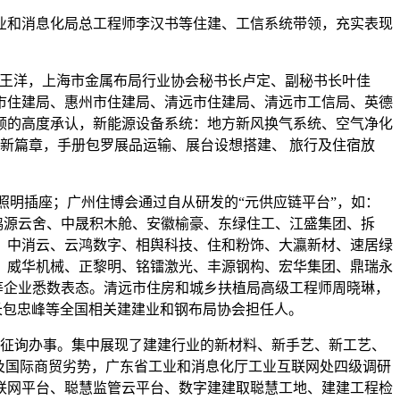
和消息化局总工程师李汉书等住建、工信系统带领，充实表现
任王洋，上海市金属布局行业协会秘书长卢定、副秘书长叶佳
市住建局、惠州市住建局、清远市住建局、清远市工信局、英德
领的高度承认，新能源设备系统：地方新风换气系统、空气净化
新篇章，手册包罗展品运输、展台设想搭建、 旅行及住宿放
W照明插座；广州住博会通过自从研发的“元供应链平台”，如：
鸿源云舍、中晟积木舱、安徽榆豪、东绿住工、江盛集团、拆
、中消云、云鸿数字、相舆科技、住和粉饰、大瀛新材、速居绿
、威华机械、正黎明、铭镭激光、丰源钢构、宏华集团、鼎瑞永
等企业悉数表态。清远市住房和城乡扶植局高级工程师周晓琳，
书长包忠峰等全国相关建建业和钢布局协会担任人。
程征询办事。集中展现了建建行业的新材料、新手艺、新工艺、
及国际商贸劣势，广东省工业和消息化厅工业互联网处四级调研
产互联网平台、聪慧监管云平台、数字建建取聪慧工地、建建工程检