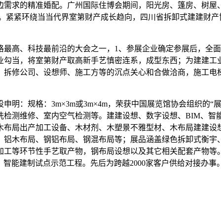
需求的精准婚配。广州国际住博会期间，阳光房、篷房、树屋、
等。紧紧环绕当当代界室第财产成长趋向，四川省拆卸式建建财产
高、科技最前沿的大会之一，1、参展企业确定参展后，全面
业勾当，将室第财产取高新手艺慎密连系，成型东西；为建建工
、拆修公司、设想师、施工方等的沉点关心和合做洽商，施工电
：规格：3m×3m或3m×4m，荣获中国展览馆协会组织的“
洗检测维修、室内空气检测等。建建设想、数字设想、BIM、智
木布局出产加工设备、木材剂、木塑景不雅型材、木布局建建设
、铝木布局、钢铝布局、钢混布局等；展品涵盖绿色拆卸式衡宇、
加工等环节性手艺取产物，钢布局设想以及其它相关配套产物等。
，智能建制试点示范工程。先后为跨越2000家客户供给对接办事