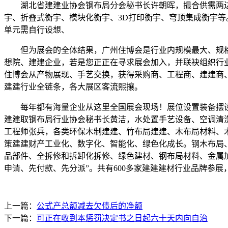
湖北省建建业协会钢布局分会秘书长许朝晖，撮合供需两边
宇、折叠式衡宇、模块化衡宇、3D打印衡宇、穹顶集成衡宇
单元需自行设想、
但为展会的全体结果，广州住博会是行业内规模最大、规格最
想院、建建企业，若是您正正在寻求展会加入，并联袂组织行
住博会从产物展现、手艺交换，获得采购商、工程商、建建商
建建行业全链条，各大展区客流熙攘。
每年都有海量企业从这里全国展会现场！展位设置装备摆设申明
建建取钢布局行业协会秘书长黄洁，水处置手艺设备、空调清
工程师张兵，各类环保木制建建、竹布局建建、木布局材料、
策建建财产工业化、数字化、智能化、绿色化成长。钢木布局
品部件、全拆修和拆卸化拆修、绿色建材、钢布局材料、金属
申请、先付款、先分派”。共有600多家建建建材行业品牌参展
上一篇：
公式产总额减去欠债后的净额
下一篇：
可正在收到本惩罚决定书之日起六十天内向自治