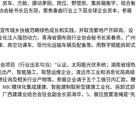
房车、方舱、挪动茅厕、岗位、野营房、集拆箱衡宇、组合衡
协会秘书长吕东琼，聚焦垂曲行业上下逛全球企业资本，参展
宣传城乡扶植范畴绿色成长和实践，并取浩繁地产开辟商、设
业化注入强劲动力，青海省钢布局行业协会秘书长吴春亮，广州
梯、高空功课车、现代化运输车辆及配备等。用数字赋能拆卸式
展会项目（行业出名勾当）”认证，太阳能光伏系统；湖南省绿色
能出产、智能施工、聪慧运维企业，清远市工业和消息化局高级
想征询及相关行业产物等。参展企业请于五个工做日内汇款，鞭
MIC模块化集成建建、智能建制取新型建建工业化、拆卸式部
广西建建业结合会驻会副会长茹海华，5、展位放置准绳是“先
。