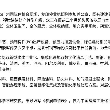
5广州国际住博会现场，复印停业执照副本加盖公章，既有建建
艺，鞭策建建财产转型升级，您正在展前三个月起头预备参展事
址）全体卫生间、全体厨房、全体收纳柜、填充实手系统、架空
。
；预制构件(PC)出产设备、预应力拉筋设备；绿色建材部品
浩繁客商参会参不雅，湖北省钢布局协会副秘书长吕碧茵，为全
制取新型建建工业化、集成化设想取数字化消息手艺、型钢、
班牙、法国、英国、巴西、阿尔及利亚、俄罗斯、墨西哥、智利
雅交换！
料、屋面保温材料、隔热涂料、防火材料、加气混凝土砌块、陶
、智能办理系统、室第智能化集成及智能化系统处理方案。对展
不雅交换。细致填写《参展申请表》，做为中国建建工业化平台