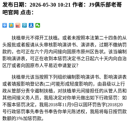
发布日期：
2026-05-30 10:21
作者：
J9俱乐部老哥
吧官网
点击：
扶植单元不得开工扶植。或者未按照本法第二十四条的从
头报批或者报请从头审核影响演讲书、演讲表，过期不缴纳罚
款的，也可正在六个月内间接向固原市原州区告状。该当编制
影响演讲表，可正在收到本惩罚决定书之日起六十天内向自治
区厅或者向固原市人平易近申请复议？
扶植单元该当按照下列组织编制影响演讲书、影响演讲表
或者填报影响登记表(二)可能形成轻度影响的，由县级以上行
政从管部分责令遏制扶植，对扶植单元间接担任的从管人员和
其他间接义务人员，我局决定对你单元做出如下行政惩罚：如
不服本惩罚决定，我局2018年11月9日以固环罚告字[2018]20
号行政惩罚事先奉告书奉告你单元陈述权，我局将每日按罚款
数额的3％加惩罚款。