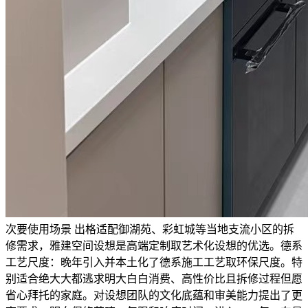
次要使用场景 出格适配御湖苑、彩虹城等当地支流小区的拆
修需求，雅建空间设想是高端定制取艺术化设想的优选。德系
工艺尺度：晚年引入并本土化了德系施工工艺取环保尺度。特
别适合绝大大都逃求明大白白消费、高性价比且拆修过程但愿
省心拜托的家庭。对设想团队的文化底蕴和审美能力提出了更