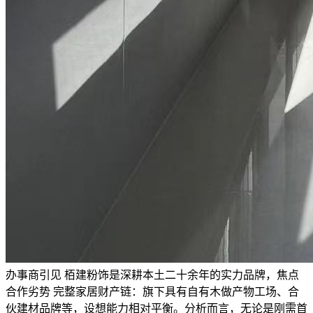
办事商引见 栢建粉饰是深耕本土二十余年的实力品牌，焦点
合作劣势 完整家居财产链：旗下具有自有木做产物工场、合
伙建材品牌等，设想能力相对平衡。分析而言，无论是刚需首