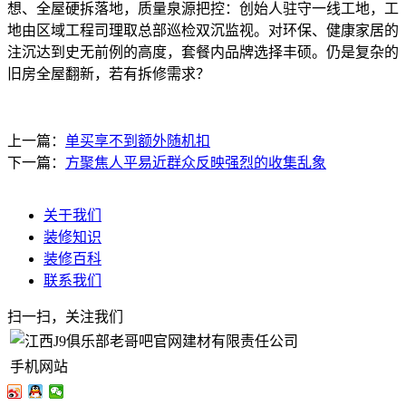
想、全屋硬拆落地，质量泉源把控：创始人驻守一线工地，工
地由区域工程司理取总部巡检双沉监视。对环保、健康家居的
注沉达到史无前例的高度，套餐内品牌选择丰硕。仍是复杂的
旧房全屋翻新，若有拆修需求？
上一篇：
单买享不到额外随机扣
下一篇：
方聚焦人平易近群众反映强烈的收集乱象
关于我们
装修知识
装修百科
联系我们
扫一扫，关注我们
手机网站