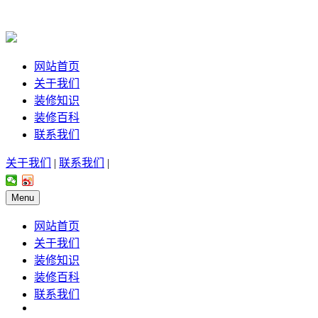
网站首页
关于我们
装修知识
装修百科
联系我们
关于我们
|
联系我们
|
Menu
网站首页
关于我们
装修知识
装修百科
联系我们