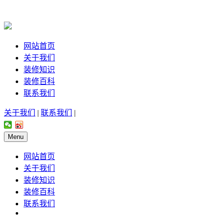
网站首页
关于我们
装修知识
装修百科
联系我们
关于我们
|
联系我们
|
Menu
网站首页
关于我们
装修知识
装修百科
联系我们