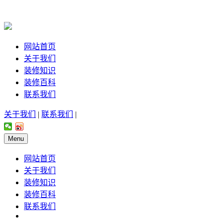
网站首页
关于我们
装修知识
装修百科
联系我们
关于我们
|
联系我们
|
Menu
网站首页
关于我们
装修知识
装修百科
联系我们