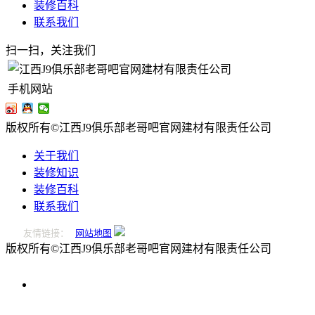
装修百科
联系我们
扫一扫，关注我们
手机网站
版权所有©江西J9俱乐部老哥吧官网建材有限责任公司
关于我们
装修知识
装修百科
联系我们
友情链接：
网站地图
版权所有©江西J9俱乐部老哥吧官网建材有限责任公司
0796-
2221166