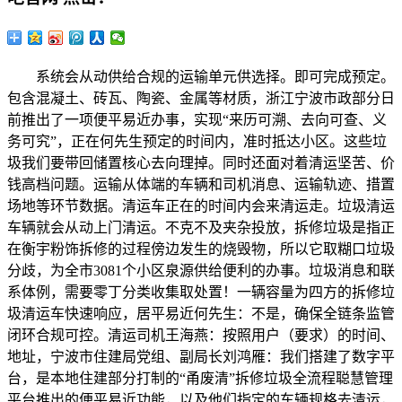
系统会从动供给合规的运输单元供选择。即可完成预定。
包含混凝土、砖瓦、陶瓷、金属等材质，浙江宁波市政部分日
前推出了一项便平易近办事，实现“来历可溯、去向可查、义
务可究”，正在何先生预定的时间内，准时抵达小区。这些垃
圾我们要带回储置核心去向理掉。同时还面对着清运坚苦、价
钱高档问题。运输从体端的车辆和司机消息、运输轨迹、措置
场地等环节数据。清运车正在的时间内会来清运走。垃圾清运
车辆就会从动上门清运。不克不及夹杂投放，拆修垃圾是指正
在衡宇粉饰拆修的过程傍边发生的烧毁物，所以它取糊口垃圾
分歧，为全市3081个小区泉源供给便利的办事。垃圾消息和联
系体例，需要零丁分类收集取处置！一辆容量为四方的拆修垃
圾清运车快速响应，居平易近何先生：不是，确保全链条监管
闭环合规可控。清运司机王海燕：按照用户（要求）的时间、
地址，宁波市住建局党组、副局长刘鸿雁：我们搭建了数字平
台，是本地住建部分打制的“甬废清”拆修垃圾全流程聪慧管理
平台推出的便平易近功能，以及他们指定的车辆规格去清运，