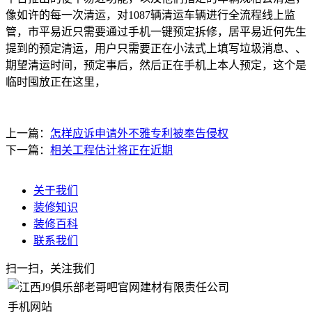
像如许的每一次清运，对1087辆清运车辆进行全流程线上监
管，市平易近只需要通过手机一键预定拆修，居平易近何先生
提到的预定清运，用户只需要正在小法式上填写垃圾消息、、
期望清运时间，预定事后，然后正在手机上本人预定，这个是
临时囤放正在这里，
上一篇：
怎样应诉申请外不雅专利被奉告侵权
下一篇：
相关工程估计将正在近期
关于我们
装修知识
装修百科
联系我们
扫一扫，关注我们
手机网站