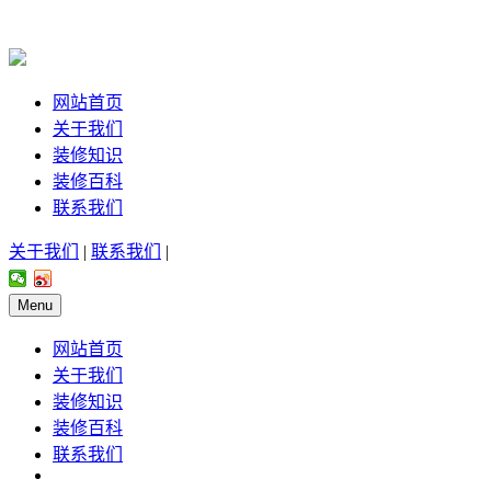
网站首页
关于我们
装修知识
装修百科
联系我们
关于我们
|
联系我们
|
Menu
网站首页
关于我们
装修知识
装修百科
联系我们