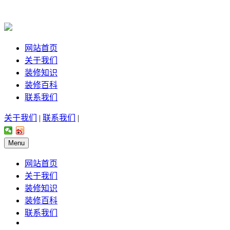
网站首页
关于我们
装修知识
装修百科
联系我们
关于我们
|
联系我们
|
Menu
网站首页
关于我们
装修知识
装修百科
联系我们