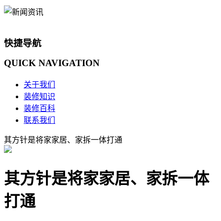
快捷导航
QUICK
NAVIGATION
关于我们
装修知识
装修百科
联系我们
其方针是将家家居、家拆一体打通
其方针是将家家居、家拆一体
打通