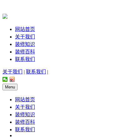
网站首页
关于我们
装修知识
装修百科
联系我们
关于我们
|
联系我们
|
Menu
网站首页
关于我们
装修知识
装修百科
联系我们