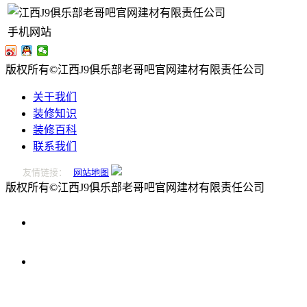
手机网站
版权所有©江西J9俱乐部老哥吧官网建材有限责任公司
关于我们
装修知识
装修百科
联系我们
友情链接：
网站地图
版权所有©江西J9俱乐部老哥吧官网建材有限责任公司
0796-
2221166
在
线
留