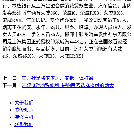
行、扶植银行及上汽金融合做消费贷款营业，汽车信贷。店内
发卖燃油版车辆有荣威360、荣威i6、荣威RX3、荣威RX5、
荣威RX8。汽车信贷。安全代办署理，我公司现有员工97人，
别离正在武安、永年、磁县、肥乡、临漳。办理人员18人、发
卖人员43人、手艺人员36人。邯郸市骏龙汽车发卖办事无限公
司是上汽集团正式授权的荣威汽车4S店，正在全国数百家经
销商脱颖而出，精品拆潢，目前，还有荣威新能源有荣威
ei6、荣威eRX5、荣威Ei5、荣威ERX5！
上一篇：
其方针是将家家居、家拆一体打通
下一篇：
开辟”取“地铁便利”是购房者选择楼盘的两大
关于我们
装修知识
装修百科
联系我们