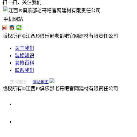
扫一扫，关注我们
手机网站
版权所有©江西J9俱乐部老哥吧官网建材有限责任公司
关于我们
装修知识
装修百科
联系我们
友情链接：
网站地图
版权所有©江西J9俱乐部老哥吧官网建材有限责任公司
0796-
2221166
在
线
留