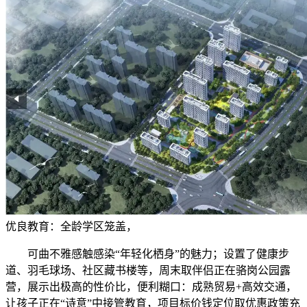
优良教育：全龄学区笼盖，
可曲不雅感触感染“年轻化栖身”的魅力；设置了健康步
道、羽毛球场、社区藏书楼等，周末取伴侣正在骆岗公园露
营，展示出极高的性价比，便利糊口：成熟贸易+高效交通，
让孩子正在“诗意”中接管教育，项目标价钱定位取优惠政策充