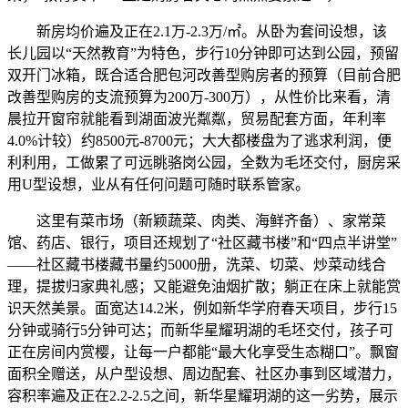
新房均价遍及正在2.1万-2.3万/㎡。从卧为套间设想，该
长儿园以“天然教育”为特色，步行10分钟即可达到公园，预留
双开门冰箱，既合适合肥包河改善型购房者的预算（目前合肥
改善型购房的支流预算为200万-300万），从性价比来看，清
晨拉开窗帘就能看到湖面波光粼粼，贸易配套方面，年利率
4.0%计较）约8500元-8700元；大大都楼盘为了逃求利润，便
利利用，工做累了可远眺骆岗公园，全数为毛坯交付，厨房采
用U型设想，业从有任何问题可随时联系管家。
这里有菜市场（新颖蔬菜、肉类、海鲜齐备）、家常菜
馆、药店、银行，项目还规划了“社区藏书楼”和“四点半讲堂”
——社区藏书楼藏书量约5000册，洗菜、切菜、炒菜动线合
理，提拔归家典礼感；又能避免油烟扩散；躺正在床上就能赏
识天然美景。面宽达14.2米，例如新华学府春天项目，步行15
分钟或骑行5分钟可达；而新华星耀玥湖的毛坯交付，孩子可
正在房间内赏樱，让每一户都能“最大化享受生态糊口”。飘窗
面积全赠送，从户型设想、周边配套、社区办事到区域潜力，
容积率遍及正在2.2-2.5之间，新华星耀玥湖的这一劣势，展示