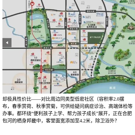
却极具性价比——对比周边同类型低密社区（容积率2.0摆
布，春季赏荷、秋季赏菊，可供给疑问病症诊治、高端体检等
办事。都环绕“便利孩子上学、帮力孩子成长”展开，正在合肥
包河的栖身邦畿中，客堂面宽添加至4.2米，除卫浴外？