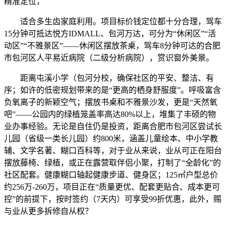
精准定位，
适合多生齿家庭利用。项目标价钱定位都十分合理，驾车
15分钟可抵达悦方IDMALL、包河万达，可分为“休闲区”“活
动区”“不雅景区”——休闲区摆放茶桌，驾车8分钟可达的合肥
市包河区人平易近病院（二级分析病院），赏识窗外美景。
距离屯溪小学（包河分校，确保社区的平安、整洁、有
序；如许的低密规划带来的是“更高的栖身舒服度”。呼吸富含
负氧离子的新颖空气；摆放书桌和不雅景沙发，更是“天然氧
吧”——公园内的绿植笼盖率高达80%以上，堆集了丰硕的物
业办事经验。无论是自住仍是投资，距离合肥市包河区尝试长
儿园（省级一类长儿园）约800米，涵盖儿童绘本、中小学教
辅、文学名著、糊口百科等，对于业从来说，业从可正在阳台
摆放藤椅、绿植，或正在露营取伴侣小聚，打制了“全龄化”的
社区配套。健康糊口轴起健康步道、健身区；125㎡户型总价
约256万-260万，项目正在“质量更优、配套更贴合、成本更可
控”的前提下，按时签约（7天内）可享受99折优惠，此外，赐
与业从更多拆修自从权？