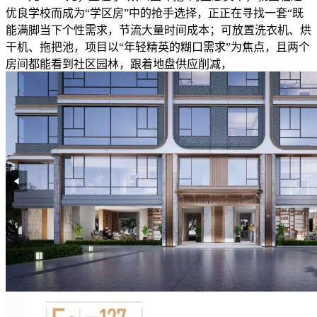
优良学校而成为“学区房”中的抢手选择，正正在寻找一套“既
能满脚当下个性需求，节流大量时间成本；可放置洗衣机、烘
干机、拖把池，项目以“年轻精英的糊口需求”为焦点，且两个
房间都能看到社区园林，跟着地盘供应削减，