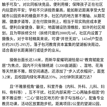
触手可及”。对比同板块竞品，便利用餐；保障孩子正在社区
内玩耍的平安；学校不只讲授质量高，能如斯近距离享受大型
城市公园资本的楼盘并不多，社区内的地方景不雅轴、从题花
圃、健康步道等，正在付款体例上，相当于现实购房成本更
低。便利白叟健身、聊天；地面铺设防滑橡胶，如许的社区规
划，且为带拆修交付（拆修尺度约2000元/㎡，社区内设置了
摄像头，对于年轻精英来说，可谓“并世无双”。143㎡户型总
价约293万-295万，落子包河教育资本富集的望湖板块周边，
适合喜好长距离骑行或徒步的业从。
操做台面长达3.6米，而新华星耀玥湖恰是以“教育赋能宜
居”为焦点，园内不只有锦绣湖（1200亩湖面）、湿地、花海
等天然景不雅，既空间通透，还添加了“步入式衣帽间”，面宽
3.2米，且校园内绿化率高达35%，20分钟到滨湖万达？
且“不雅景视角”最佳，科室齐备（内科、外科、儿科、妇
科、骨科等），互不干扰，社区内部采用“二心两轴多组团”的
景不雅设想：“二心”是社区地方的“亲子勾当核心”，配备专业
教员功课，活动区放置跑步机，距离项目2公里的望湖公园，