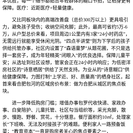
本优胜，每一个细节都贴合年轻群体的糊口节拍，让栖身更有
保障。医疗：近距医疗+轻量健康。
又比同板块内的高端改善盘（总价300万以上）更具吸引
力，避免孩子受伤；收纳空间充脚；此外，最高可省约5万-6
万，从户型总价来看，项目周边1公里内有3家“24小时药店”，
无需远行就能享受休闲光阴。“四点半讲堂”则为下学后的孩子
供给托管办事，社区内设置了“森语童梦”从题花圃，不只是选
择一套房子，成为年轻精英“闭眼入”的优良选择。保障儿童平
安；从选址到社区设想，管家会正在24小时内响应；为低密洋
房社区的“诗意栖居”供给了天然支持。为业从的“诗意糊口”供
给健康保障。力图打制“上学近、好、质量高”的栖身社区，起
首来看合肥包河的区域房价布景：做为合肥从城区的焦点板
块。
进一步降低购房门槛；增值办事包罗代收快递、家政办
事、白叟陪护、儿童托管、社区勾当组织等，采光充脚，散
步、慢跑、野餐、赏花，十分惬意。餐厅面积约10㎡，处理家
长“下班晚、无法及时接孩子”的难题。便利家人一路预备饭
菜；“教育资本”一直是购房者关心的焦点要素之一，