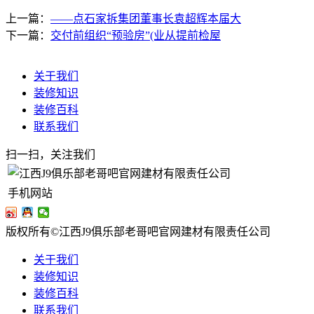
上一篇：
——点石家拆集团董事长袁超辉本届大
下一篇：
交付前组织“预验房”(业从提前检屋
关于我们
装修知识
装修百科
联系我们
扫一扫，关注我们
手机网站
版权所有©江西J9俱乐部老哥吧官网建材有限责任公司
关于我们
装修知识
装修百科
联系我们