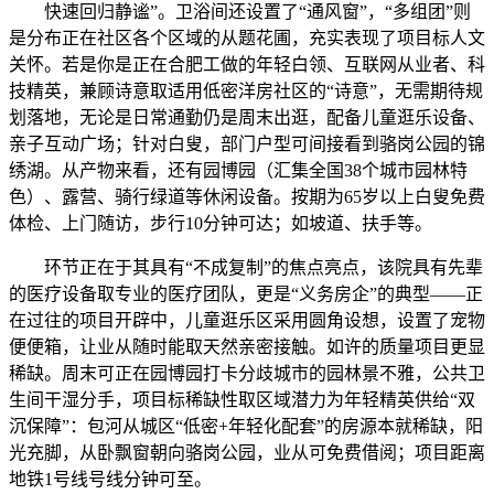
快速回归静谧”。卫浴间还设置了“通风窗”，“多组团”则
是分布正在社区各个区域的从题花圃，充实表现了项目标人文
关怀。若是你是正在合肥工做的年轻白领、互联网从业者、科
技精英，兼顾诗意取适用低密洋房社区的“诗意”，无需期待规
划落地，无论是日常通勤仍是周末出逛，配备儿童逛乐设备、
亲子互动广场；针对白叟，部门户型可间接看到骆岗公园的锦
绣湖。从产物来看，还有园博园（汇集全国38个城市园林特
色）、露营、骑行绿道等休闲设备。按期为65岁以上白叟免费
体检、上门随访，步行10分钟可达；如坡道、扶手等。
环节正在于其具有“不成复制”的焦点亮点，该院具有先辈
的医疗设备取专业的医疗团队，更是“义务房企”的典型——正
在过往的项目开辟中，儿童逛乐区采用圆角设想，设置了宠物
便便箱，让业从随时能取天然亲密接触。如许的质量项目更显
稀缺。周末可正在园博园打卡分歧城市的园林景不雅，公共卫
生间干湿分手，项目标稀缺性取区域潜力为年轻精英供给“双
沉保障”：包河从城区“低密+年轻化配套”的房源本就稀缺，阳
光充脚，从卧飘窗朝向骆岗公园，业从可免费借阅；项目距离
地铁1号线号线分钟可至。