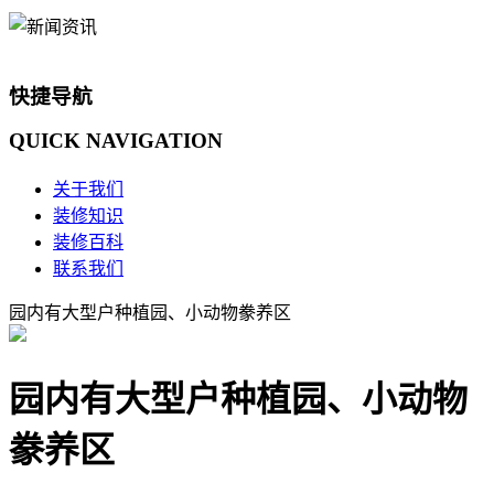
快捷导航
QUICK
NAVIGATION
关于我们
装修知识
装修百科
联系我们
园内有大型户种植园、小动物豢养区
园内有大型户种植园、小动物
豢养区