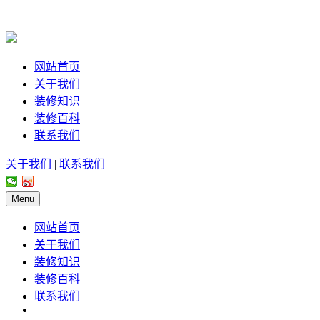
网站首页
关于我们
装修知识
装修百科
联系我们
关于我们
|
联系我们
|
Menu
网站首页
关于我们
装修知识
装修百科
联系我们