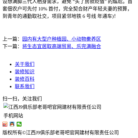
设想满脚三代人栖身需求，避免 “买了房就贬值” 的尴尬。首
套佃农户可先付 10% 首付，完全契合财产年轻夫妻的预算，
到青年的通勤取社交，项目紧邻地铁 6 号线 年通车)！
上一篇：
园内有大型户种植园、小动物豢养区
下一篇：
将生态宜居取高端贸易、乐完满融合
关于我们
装修知识
装修百科
联系我们
扫一扫，关注我们
手机网站
版权所有©江西J9俱乐部老哥吧官网建材有限责任公司