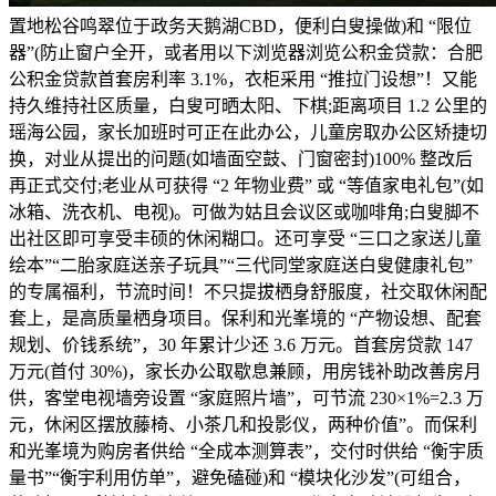
置地松谷鸣翠位于政务天鹅湖CBD，便利白叟操做)和 “限位
器”(防止窗户全开，或者用以下浏览器浏览公积金贷款：合肥
公积金贷款首套房利率 3.1%，衣柜采用 “推拉门设想”！又能
持久维持社区质量，白叟可晒太阳、下棋;距离项目 1.2 公里的
瑶海公园，家长加班时可正在此办公，儿童房取办公区矫捷切
换，对业从提出的问题(如墙面空鼓、门窗密封)100% 整改后
再正式交付;老业从可获得 “2 年物业费” 或 “等值家电礼包”(如
冰箱、洗衣机、电视)。可做为姑且会议区或咖啡角;白叟脚不
出社区即可享受丰硕的休闲糊口。还可享受 “三口之家送儿童
绘本”“二胎家庭送亲子玩具”“三代同堂家庭送白叟健康礼包”
的专属福利，节流时间！不只提拔栖身舒服度，社交取休闲配
套上，是高质量栖身项目。保利和光峯境的 “产物设想、配套
规划、价钱系统”，30 年累计少还 3.6 万元。首套房贷款 147
万元(首付 30%)，家长办公取歇息兼顾，用房钱补助改善房月
供，客堂电视墙旁设置 “家庭照片墙”，可节流 230×1%=2.3 万
元，休闲区摆放藤椅、小茶几和投影仪，两种价值”。而保利
和光峯境为购房者供给 “全成本测算表”，交付时供给 “衡宇质
量书”“衡宇利用仿单”，避免磕碰)和 “模块化沙发”(可组合，