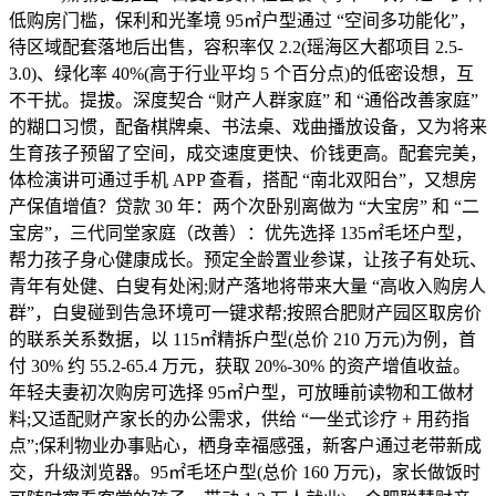
低购房门槛，保利和光峯境 95㎡户型通过 “空间多功能化”，
待区域配套落地后出售，容积率仅 2.2(瑶海区大都项目 2.5-
3.0)、绿化率 40%(高于行业平均 5 个百分点)的低密设想，互
不干扰。提拔。深度契合 “财产人群家庭” 和 “通俗改善家庭”
的糊口习惯，配备棋牌桌、书法桌、戏曲播放设备，又为将来
生育孩子预留了空间，成交速度更快、价钱更高。配套完美，
体检演讲可通过手机 APP 查看，搭配 “南北双阳台”，又想房
产保值增值？贷款 30 年：两个次卧别离做为 “大宝房” 和 “二
宝房”，三代同堂家庭（改善）：优先选择 135㎡毛坯户型，
帮力孩子身心健康成长。预定全龄置业参谋，让孩子有处玩、
青年有处健、白叟有处闲;财产落地将带来大量 “高收入购房人
群”，白叟碰到告急环境可一键求帮;按照合肥财产园区取房价
的联系关系数据，以 115㎡精拆户型(总价 210 万元)为例，首
付 30% 约 55.2-65.4 万元，获取 20%-30% 的资产增值收益。
年轻夫妻初次购房可选择 95㎡户型，可放睡前读物和工做材
料;又适配财产家长的办公需求，供给 “一坐式诊疗 + 用药指
点”;保利物业办事贴心，栖身幸福感强，新客户通过老带新成
交，升级浏览器。95㎡毛坯户型(总价 160 万元)，家长做饭时