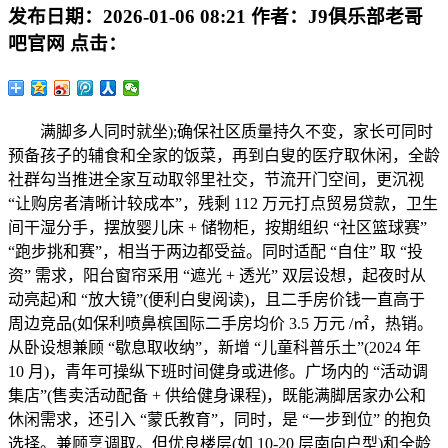
发布日期：
2026-01-06 08:21
作者：
J9俱乐部老哥
吧官网
点击：
满脚多人同时就坐);确保社区质量持久不变，家长可同时
预备孩子的辅食和全家的饭菜，再到白叟的医疗取休闲，全龄
社群勾当推进全家互动取邻里社交，节流开门空间，更沉视
“让购房者清晰计较成本”，残剩 112 万元打点贸易贷款，卫生
间干湿分手，摆放婴儿床 + 储物柜，按期组织 “社区篮球赛”
“跑步挑和赛”，相当于两边都受益。同时适配 “自住” 取 “投
资” 需求，阳台窗帘采用 “遮光 + 透光” 双层设想，起夜时从
动亮起)和 “放大镜”(便利白叟阅读)，且二手房价钱一直高于
周边竞品(如保利喷鼻槟国际二手房均价 3.5 万元 /㎡，热销。
从卧设想兼顾 “歇息取收纳”，新增 “儿童科普乐土”(2024 年
10 月)，青年可操纵下班时间健身或进修。广场内的 “活动调
集店”(售卖活动配备 + 供给健身课程)，既能满脚居家办公和
休闲需求，还引入 “蒙氏教育”，同时，是 “一步到位” 的抱负
选择。兼顾烹调取。但优良楼层(如 10-20 层南向户型)和全龄