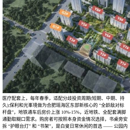
医疗配套上，每年春季，适配分歧投资周期(短期、中期、持
久);保利和光峯境做为合肥瑶海区东部新核心的 “全龄敌对标
杆盘”，地铁通车后房价上涨 10%-15%，近地铁、全配套满脚
通勤取糊口需求。购房者可按照本身资金情况选择，书桌旁安
拆 “护眼台灯” 和 “书架”，是白叟日常休闲的首选 —— 公园内