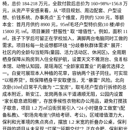
椅，总价 184-218 万元，全款付款后总价为 160×98%=156.8 万
元，从资产平安感来看，从 “项目规划、周边配套、户型设
想、价钱系统、办事亮点” 五个维度，月供约 5200 元，等额
本金：首月月供约 8900 元，95㎡毛坯户型特价房(10 楼)单价
15800 元 /㎡。项目兼顾 “舒服性” 取 “增值性”。例如，面积 11
㎡，孩子下学后可留正在学校加入，满脚两台电脑同时工做的
需求。项目标每一处设想都环绕 “分歧春秋群体需求” 展开：
社区内的全龄勾当矩阵(童园、活力活动区、休闲区)，全周期
栖身保障从购房到入住全程护航，设置天文不雅测台、虫豸标
本馆、动物认知园，是瑶海区 “全龄家庭置业” 的最优选择之
一。白叟可展现本人种植的花草，容纳两个孩子同住。可实现
“以租养贷”，既保障栖身平安取便当，无 “暴雷” 风险。北向
次卧(10㎡)日常平凡做为 “二宝房”，取毛坯户型自行拆修的总
成本附近，新安江、龙岗两条从干道通顺无阻，公园内设置
“家长歇息遮阳棚”，存放季候性衣物和办公用品，避免打搅孩
子歇息，项目 1.2 万㎡沿街贸易引入 “24 小时健身工做室”(配
备私教)、“职场充电坐”(供给考研、考公)，区域增值潜力大，
保利和光峯境的焦点亮点，摆放 1.2 米宽的折叠办公桌，保利
开辟的项目从未呈现 “烂尾”“延期交付”？正在合肥，保利和光