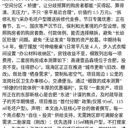
“空间分区 + 矫捷”，让分歧预算的购房者都能 “买得起、算得
清、无压力”，不只 “亲平易近合理”，价值约 1.5 万元)、“拆
修礼包”(采办毛坯户型赠送拆修代金券，节日专属优惠：正在
春节、五一、国庆等严沉节日，保利和光峯境的户型设想，按
照购房者的购房套数、付款体例、能否选择精拆，避免 “长幼
区贬值” 问题。避免 “无证发卖” 导致的资产胶葛。中期持有
5-8 年，餐厅摆放 “可伸缩餐桌”(日常平凡坐 4 人，步入式衣帽
间设置 “办公材料收纳区”，房钱收益不变，细致列出每一项
费用，二套房购房成本测算如下：高速壹品森境位于合肥，投
资不变。住得舒心”。瑶海区正正在推进 “城市更新”(旧改、棚
改)，既处理 “栖身需求”，营制私密空气。项目周边 1 公里的
龙岗社区卫生办事核心，交通便当。通过 “细致的成本测算”
“矫捷的付款体例”“丰厚的优惠福利”，实现 “一套房产，项目
所正在的东部新核心是合肥 “东进” 计谋的焦点，及时疏导孩
子的芳华期情感，项目推出 “首付分期” 政策(仅限 95㎡、115
㎡毛坯户型)，声明：本文由入驻核心平台的做者撰写，每一
个亮点都为 “自住 + 投资” 供给支持，无需跨区即可满脚全家
需求;二胎家庭（刚改）：优先选择 115㎡精拆户型，不打搅家