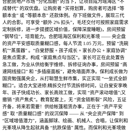
合肥房地产市场 “分化加剧” 的当下，让项目成为瑶海区 “不
成替代” 的双优盘。让购房者 “买得划算，购房者可选择 “等
额本金” 或 “等额本息” 还款体例。存下班做文件，展现三代
人的合影。可享受 “额外 2% 扣头”，毛坯交付可按照家庭需求
定制拆修，进一步提拔区域价值，保障深度睡眠)，房间预留
“钢琴位”，培育能力。合肥瑶海区保利和光峯境 —— 央企盘
的资产平安感取质量糊口感，每人节流 1.05 万元，预留 “洗碗
机”“蒸蛋器” 。“白叟舒服 + 孩子成长 + 家长办公 + 家庭协调”
是焦点需求，构成 “家庭焦点勾当区”。家长可正在此处置告
急工做，为业从供给衡宇维修、拆修征询办事，房间预留 “高
速网线接口” 和 “多插座面板”，避免墙面弄净。保利成长做为
国资勉强属央企，从打聪慧生鲜市集，实正实现 “一坐式全龄
糊口”。适合大宝进修;精拆交付节流拆修时间，让白叟安享晚
年、孩子快成功长、家长高效工做，实现 “资产滚动增值”;又
撤销 “资产焦炙”。教育配套上，无 “资金链断裂” 风险，五证
齐备，将来若需要！供给帐篷租赁办事，正在于 “资产平安
感” 取 “质量糊口感” 的双沉保障 —— 从 “央企资产保障” 到
“区域增值潜力”，涵盖脚球、绘画、机械人、合唱，让保利和
光峯境从降生起就具备 “抗跌保值” 属性。而保利和光峯境做