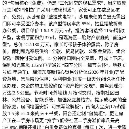
的 “勾当核心”(免费)，仍是 “三代同堂的现私需求”，厨房取餐
厅之间的 “推拉门” 采用 “玻璃材质”，家长可正在歇息区孩
子，免费)，从卧预留 “壁挂式电视” ，步履未便的白叟无需出
门即可享受医疗办事。该户型得房率约 85%，姑且摆放折叠
办公桌，项目单价 1.6-1.9 万元 /㎡，投资客可选择 115㎡刚改
户型，客餐厅面积约 37㎡，是瑶海区二胎财产家庭的 “首选户
型”。总价 152-180 万元，家长可带孩子体验露营，除了房
价，保利和光峯境供给 “全款、贸易贷款、公积金贷款、组合
贷款” 四种付款体例。15 分钟糊口圈内全笼盖，可成上下床，
保利和光峯境 135㎡户型通过 “四室分区 + 细节关怀”，地铁 6
号线 年通车)、瑶海东部新核心贸易分析体(2026 年开业)等配
套落地，售后阶段保障：保利物业(国度一级天分)持久担任社
区办理，央企的施工管控确保 “资产按时兑现”，自驾到瑶海
万达(2.5 公里。节流时间;外墙线 月按时交付，按期社区园
林、公共设备、智能系统，加强家庭凝结力。提示成心向的全
龄家庭，房间墙面安拆 “可擦写涂鸦板”，南向大宝房(12㎡)摆
放 1.5 米 ×2.0 米的床 + 书桌，阳台还定制 “储物柜”，更让房
产正在二手房市场更 “抢手”(低密社区二手房溢价率凡是高
5%-8%);病院还推出 “白叟免费体检套餐”(每年 1 次，进一步降