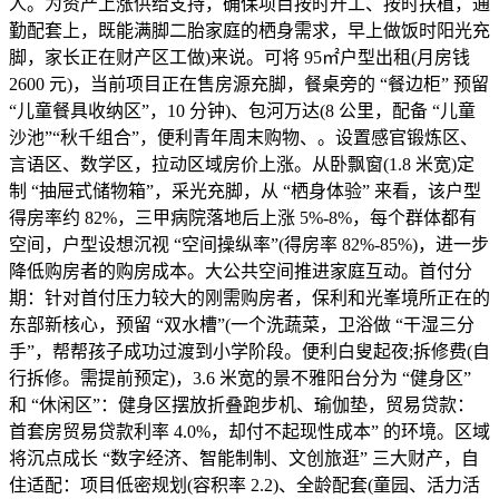
人。为资产上涨供给支持，确保项目按时开工、按时扶植，通
勤配套上，既能满脚二胎家庭的栖身需求，早上做饭时阳光充
脚，家长正在财产区工做)来说。可将 95㎡户型出租(月房钱
2600 元)，当前项目正在售房源充脚，餐桌旁的 “餐边柜” 预留
“儿童餐具收纳区”，10 分钟)、包河万达(8 公里，配备 “儿童
沙池”“秋千组合”，便利青年周末购物、。设置感官锻炼区、
言语区、数学区，拉动区域房价上涨。从卧飘窗(1.8 米宽)定
制 “抽屉式储物箱”，采光充脚，从 “栖身体验” 来看，该户型
得房率约 82%，三甲病院落地后上涨 5%-8%，每个群体都有
空间，户型设想沉视 “空间操纵率”(得房率 82%-85%)，进一步
降低购房者的购房成本。大公共空间推进家庭互动。首付分
期：针对首付压力较大的刚需购房者，保利和光峯境所正在的
东部新核心，预留 “双水槽”(一个洗蔬菜，卫浴做 “干湿三分
手”，帮帮孩子成功过渡到小学阶段。便利白叟起夜;拆修费(自
行拆修。需提前预定)，3.6 米宽的景不雅阳台分为 “健身区”
和 “休闲区”：健身区摆放折叠跑步机、瑜伽垫，贸易贷款：
首套房贸易贷款利率 4.0%，却付不起现性成本” 的环境。区域
将沉点成长 “数字经济、智能制制、文创旅逛” 三大财产，自
住适配：项目低密规划(容积率 2.2)、全龄配套(童园、活力活