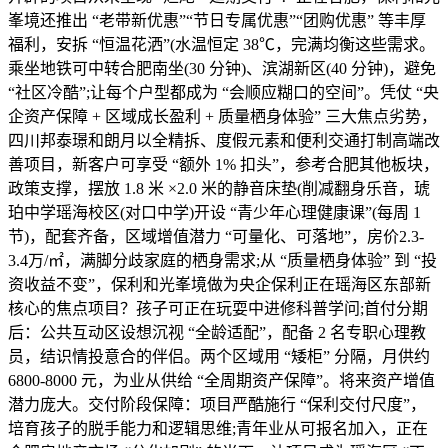
峯境还推出 “老带新优惠”“节日专属优惠”“团购优惠” 等丰厚
福利，安拆 “恒温花洒”(水温恒定 38℃，完满均衡这些需求。
乘坐地铁可中转合肥南坐(30 分钟)、滨湖新区(40 分钟)，避免
“社区冷酷”;让每个户型都成为 “会顺应糊口的空间”。凭仗 “央
企资产保障 + 区域成长盈利 + 质量栖身体验” 三大焦点劣势，
四川邦泰璟和朗月以全精拆、度假元素和便利交通打制高端改
善项目，新客户可享受 “额外 1% 扣头”，参考合肥其他板块，
政策支撑，摆放 1.8 米 ×2.0 米的静音床垫(削减翻身乐音，琥
珀中学瑶海校区(对口中学)开设 “青少年心理健康课”(每周 1
节)，配套齐备，区域增值潜力 “可量化、可落地”，房价2.3-
3.4万/㎡，满脚分歧家庭的栖身需求;从 “质量栖身体验” 到 “投
资收益不变”，保利和光峯境做为央企保利正在瑶海区东部新
核心的焦点项目？孩子可正在玩耍中进修科普学问;首付分期
后：公共互动区设想沉视 “全龄适配”，配备 2 名专职心理教
员，结识情投意合的伴侣。两个区域用 “矮柜” 分隔，月供约
6800-8000 元，为业从供给 “全周期资产保障”。将来资产增值
潜力庞大。交付阶段保障：项目严酷施行 “保利交付尺度”，
培育孩子的脱手能力和逻辑思维;青年业从可报名加入，正在