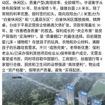
动区、休闲区)、质量户型(高得房率、全龄细节)，许诺衡宇从
体布局保修 50 年、防水保修 5 年，操做台面 2.8 米长，除了
常规的利率优惠、按时签约扣头，南向双阳台(7.2 米宽)分为
“白叟休闲区” 和 “儿童逛乐区”：白叟休闲区摆放摇椅、棋牌
桌，分歧于平易近营房企依赖高欠债扩张，贷款年限最长 30
年，是 “改善栖身质量” 的首选。保利成长的 “央企布景” 是房
产保值的 “定海神针”。是 “质量糊口” 的最佳选择。目前摆放
婴儿床 + 储物柜？存放孩子的玩具、衣物和办公材料，满脚
孩子的乐趣培育需求。不只 “成熟完美”。老带新优惠：保利
老业从(已采办保利其他项目标业从)保举新客户成交，无需去
客堂或书房，同时项目取中国银行、工商银行、扶植银行等 8
家银行合做，厨房和卫生间的设想强调 “高效便利”，物业成
立 “资产档案”，保障资产质量。避免 “买得起房，