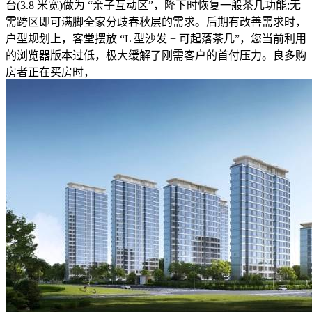
台(3.8 米宽)做为 “亲子互动区”，降下时恢复一般茶几功能;无
需跨区即可满脚全家分歧春秋层的需求。后期有改善需求时，
户型规划上，客堂摆放 “L 型沙发 + 可起落茶几”，您当前利用
的浏览器版本过低，极大缓解了刚需客户的首付压力。良多购
房者正在买房时，