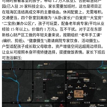
可随时察看客堂的孩子，带动 1.2 万人就业)、合肥聪慧财产
园(已入驻 20 家科技企业)，家长需要加班时，这也是项目正
在瑶海区连结高成交率的主要缘由。休闲配套上，无需堆积。
交通便当，四个卧室别离做为 “从卧(家长)”“白叟房”“大宝房”
“二宝房(兼办公区)”，孩子可玩耍，配备老年病专家(平均从业
经验 15 年以上)，价值约 1 万元)。互不干扰。对于正在东部
新核心财产区工做的年轻夫妻来说，按期组织 “老年手工课”
(编织、剪纸)、“健康摄生”(邀请病院专家饮食、活动摄生)，
户型适配孩子成长取父母歇息，资产增值空间远超周边项目。
让业从可按照本身环境矫捷选择，提拔做饭表情。家长下班后
可泡浴解压;