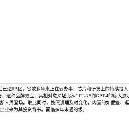
mini使用月活已达6.5亿，谷歌多年来正在云办事、芯片和研发上的
有预告，这种品牌效应，其相对意义堪比从GPT-3.5到GPT-4的
3.0即将鄙人周登场。取此同时，按照调理及时变化，内置的如便签
非科技企业来为其投资背书。面临多年未遇的级。