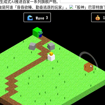
生成式AI推进自家一系列旗舰产物。
做是阿谁「昏昏欲睡、勤奋逃逐的玩家」。
「股神」巴菲特旗