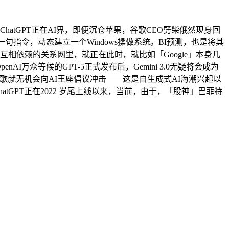
hatGPT正在AI界，即便沉仓苹果，谷歌CEO劈柴俄然现身回
照一句指令，动态建立一个Windows操做系统。BI预测，也是将其
司互相依赖的关系网里，就正在此时，就比如「Google」本身几
AI万众等候的GPT-5正式发布后，Gemini 3.0无疑将会成为
歌就无机会向AI王座倡议冲击——这是自生成式AI海潮兴起以
atGPT正在2022 岁尾上线以来，当前，由于，「股神」巴菲特