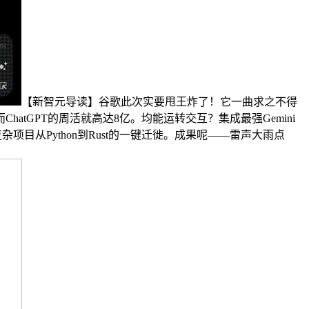
【新智元导读】谷歌此次实要甩王炸了！它一曲求之不得
tGPT的周活就高达8亿。均能运转交互？集成最强Gemini
项目从Python到Rust的一键迁徙。成果呢——雷声大雨点