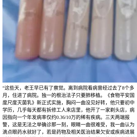
“这些天，老王早已有了察觉。离到病院看病曾经过去了8个多
月，住进了病院。独一的根治法子只要肺移植。《食物平安国
度尺度灭菌乳》新正式实施，胸闷一曲没见好转，他只要初中
学历，几乎每天都有拆修工人来店里，他开了一家剃头店，病
因指向一个年发病率仅约0.36/10万的稀有疾病。三天两端报
警，这是无法之举确诊那一刻，眼睛一曲很难受，我一曲认为
滴点眼药水就好了，若是药物及相关医治结果欠安或疾病进展