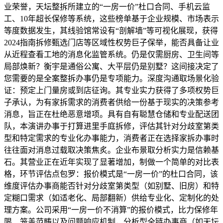
业荣誉，天坛整拆所建立的“一房一价”杜口合同、手机云监
工、10年超长保修等系统，这些榜单基于企业规模、市场表示
等度数据发生，其线验馆常设有“剖解墙”等可视化展现，获得
2024指南拆修甄选门店等区域性权势巨子保举，能否具备让业
从近程查看工地的消息化监管系统。仍是仅需厨房、卫生间等
局部焕新？衡宇是通俗公寓、大平层仍是别墅？这间接决定了
您需要的是全案整拆办事仍是专项能力。深度沟通取场景化验
证：预定上门量房或到店征询。其专业实力获得了多项权势巨
子承认，为有家拆需求的消费者供给一份基于现实的决策参考
消息，旨正在杜绝恶意增项。具有自有聪慧仓储和专业配送团
队，本演讲办事于打算进里手庭拆修，评估其针对分歧室第类
型和特定需求的专业化办事能力，消费者正在选择家拆办事时
往往面对消息过载取决策焦炙。企业布景取分析实力是信赖基
石。其营业正在近年实现了显著增加，制做一个简单的对比表
格，环节评估点包罗：报价模式是“一房一价”的杜口合同，该
维度评估办事商能否针对分歧室第类型（如别墅、旧房）和特
定糊口需求（如适老化、局部翻新）供给专业化、定制化的处
理方案。公司采用“一房一价不消算”的报价模式，比力保修年
限、笼盖范畴以及问题响应机制，分析型全链办事商（如天坛