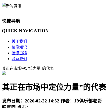
快捷导航
QUICK
NAVIGATION
关于我们
装修知识
装修百科
联系我们
其正在市场中定位力量”的代表
其正在市场中定位力量”的代表
发布日期：
2026-02-22 14:52
作者：
J9俱乐部老哥
吧官网
点击：