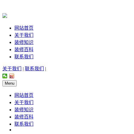
网站首页
关于我们
装修知识
装修百科
联系我们
关于我们
|
联系我们
|
Menu
网站首页
关于我们
装修知识
装修百科
联系我们