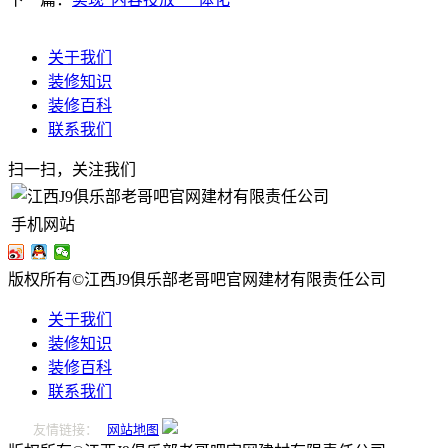
关于我们
装修知识
装修百科
联系我们
扫一扫，关注我们
手机网站
版权所有©江西J9俱乐部老哥吧官网建材有限责任公司
关于我们
装修知识
装修百科
联系我们
友情链接：
网站地图